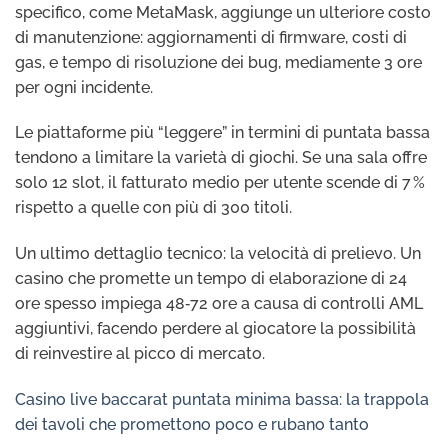
specifico, come MetaMask, aggiunge un ulteriore costo
di manutenzione: aggiornamenti di firmware, costi di
gas, e tempo di risoluzione dei bug, mediamente 3 ore
per ogni incidente.
Le piattaforme più “leggere” in termini di puntata bassa
tendono a limitare la varietà di giochi. Se una sala offre
solo 12 slot, il fatturato medio per utente scende di 7 %
rispetto a quelle con più di 300 titoli.
Un ultimo dettaglio tecnico: la velocità di prelievo. Un
casino che promette un tempo di elaborazione di 24
ore spesso impiega 48‑72 ore a causa di controlli AML
aggiuntivi, facendo perdere al giocatore la possibilità
di reinvestire al picco di mercato.
Casino live baccarat puntata minima bassa: la trappola
dei tavoli che promettono poco e rubano tanto