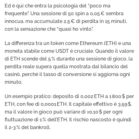
Ed è qui che entra la psicologia del “poco ma
frequente”. Una sessione di 50 spin a 0,05 € sembra
innocua, ma accumulate 2,5 € di perdita in 15 minuti,
con la sensazione che “quasi ho vinto”.
La differenza tra un token come Ethereum (ETH) e una
moneta stabile come USDT è cruciale. Quando il valore
di ETH scende del 5 % durante una sessione di gioco, la
perdita reale supera quella mostrata dal bilancio del
casinò, perché il tasso di conversione si aggiorna ogni
minuto.
Un esempio pratico: deposito di 0,002 ETH a 1 800 $ per
ETH, con fee di 0,0001 ETH. Il capitale effettivo è 3,59 $,
ma il valore in gioco può variare di ±0,10 $ per ogni
fluttuazione di 1 % dell’ETH. Il rischio nascosto è quindi
il 2‑3 % del bankroll.