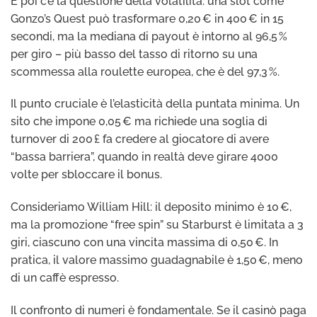
E poi c’è la questione della volatilità: una slot come
Gonzo’s Quest può trasformare 0,20 € in 400 € in 15
secondi, ma la mediana di payout è intorno al 96,5 %
per giro – più basso del tasso di ritorno su una
scommessa alla roulette europea, che è del 97,3 %.
Il punto cruciale è l’elasticità della puntata minima. Un
sito che impone 0,05 € ma richiede una soglia di
turnover di 200 £ fa credere al giocatore di avere
“bassa barriera”, quando in realtà deve girare 4000
volte per sbloccare il bonus.
Consideriamo William Hill: il deposito minimo è 10 €,
ma la promozione “free spin” su Starburst è limitata a 3
giri, ciascuno con una vincita massima di 0,50 €. In
pratica, il valore massimo guadagnabile è 1,50 €, meno
di un caffè espresso.
Il confronto di numeri è fondamentale. Se il casinò paga