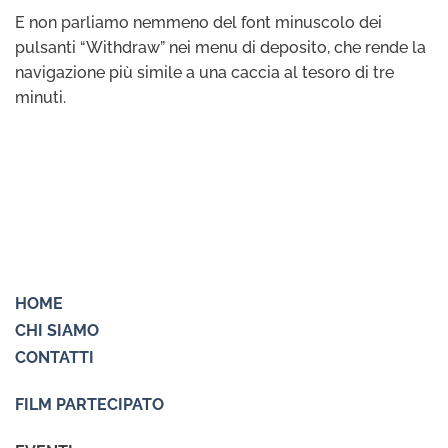
E non parliamo nemmeno del font minuscolo dei
pulsanti “Withdraw” nei menu di deposito, che rende la
navigazione più simile a una caccia al tesoro di tre
minuti.
HOME
CHI SIAMO
CONTATTI
FILM PARTECIPATO