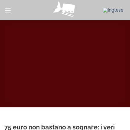
Salta
ai
contenuti
75 euro non bastano a sognare: i veri