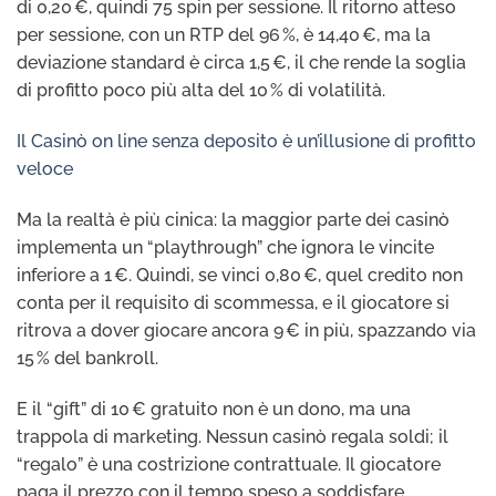
di 0,20 €, quindi 75 spin per sessione. Il ritorno atteso
per sessione, con un RTP del 96 %, è 14,40 €, ma la
deviazione standard è circa 1,5 €, il che rende la soglia
di profitto poco più alta del 10 % di volatilità.
Il Casinò on line senza deposito è un’illusione di profitto
veloce
Ma la realtà è più cinica: la maggior parte dei casinò
implementa un “playthrough” che ignora le vincite
inferiore a 1 €. Quindi, se vinci 0,80 €, quel credito non
conta per il requisito di scommessa, e il giocatore si
ritrova a dover giocare ancora 9 € in più, spazzando via
15 % del bankroll.
E il “gift” di 10 € gratuito non è un dono, ma una
trappola di marketing. Nessun casinò regala soldi; il
“regalo” è una costrizione contrattuale. Il giocatore
paga il prezzo con il tempo speso a soddisfare