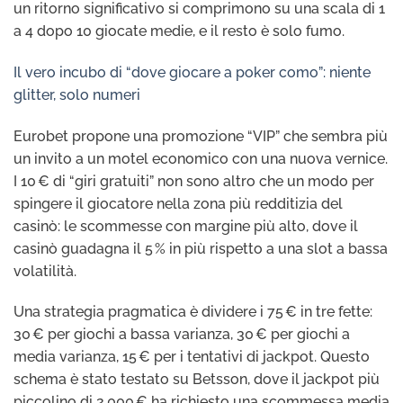
un ritorno significativo si comprimono su una scala di 1
a 4 dopo 10 giocate medie, e il resto è solo fumo.
Il vero incubo di “dove giocare a poker como”: niente
glitter, solo numeri
Eurobet propone una promozione “VIP” che sembra più
un invito a un motel economico con una nuova vernice.
I 10 € di “giri gratuiti” non sono altro che un modo per
spingere il giocatore nella zona più redditizia del
casinò: le scommesse con margine più alto, dove il
casinò guadagna il 5 % in più rispetto a una slot a bassa
volatilità.
Una strategia pragmatica è dividere i 75 € in tre fette:
30 € per giochi a bassa varianza, 30 € per giochi a
media varianza, 15 € per i tentativi di jackpot. Questo
schema è stato testato su Betsson, dove il jackpot più
piccolino di 2.000 € ha richiesto una scommessa media