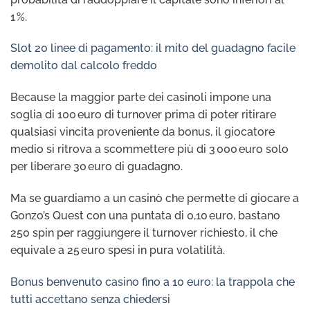
1 %.
Slot 20 linee di pagamento: il mito del guadagno facile
demolito dal calcolo freddo
Because la maggior parte dei casinoli impone una
soglia di 100 euro di turnover prima di poter ritirare
qualsiasi vincita proveniente da bonus, il giocatore
medio si ritrova a scommettere più di 3 000 euro solo
per liberare 30 euro di guadagno.
Ma se guardiamo a un casinò che permette di giocare a
Gonzo’s Quest con una puntata di 0,10 euro, bastano
250 spin per raggiungere il turnover richiesto, il che
equivale a 25 euro spesi in pura volatilità.
Bonus benvenuto casino fino a 10 euro: la trappola che
tutti accettano senza chiedersi