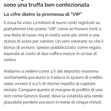
sono una truffa ben confezionata
Le cifre dietro la promessa di “VIP”
Il 2024 ha visto 1,2 milioni di nuovi conti registrati su
piattaforme che urlano “VIP” come se fossero inviti a
una festa di lusso, ma in realtà sono più simili a una
stanza di sosta per camion. Un vero veterano sa che il
bonus di 20 euro, spesso pubblicizzato come regalo,
equivale al costo di due caffè e mezzo in un bar di
centro.
Andiamo a vedere come 3 % del deposito massima
(solitamente 500 euro) si traduce in 15 euro di credito
reale, ovvero il 0,3 % di ritorno rispetto al capitale
iniziale. Compare questo al margine di profitto di una
slot come Gonzo’s Quest, dove la volatilità alta rende
plausibile perdere 100 euro in meno di cinque minuti.