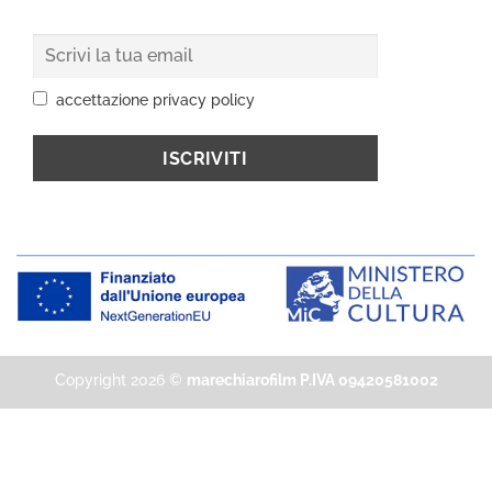
accettazione privacy policy
Copyright 2026 ©
marechiarofilm P.IVA 09420581002