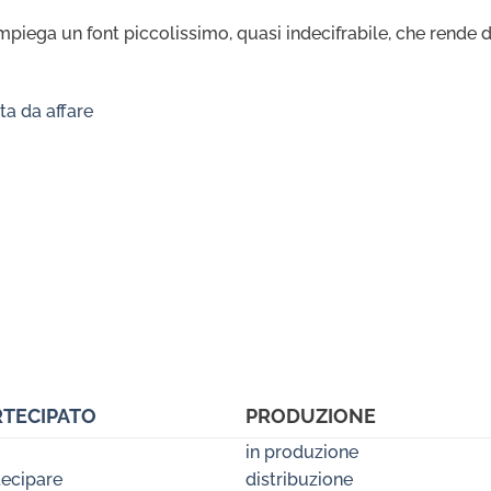
o impiega un font piccolissimo, quasi indecifrabile, che rende 
ta da affare
RTECIPATO
PRODUZIONE
in produzione
ecipare
distribuzione