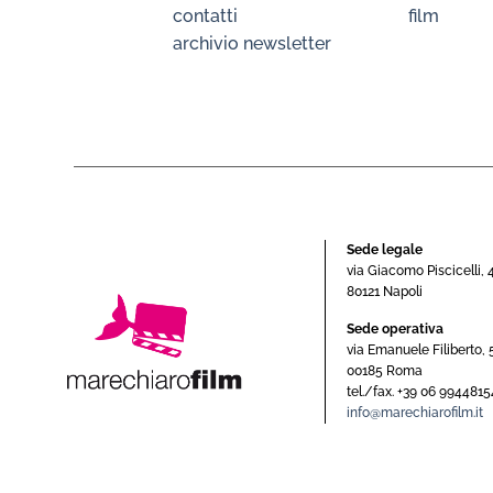
contatti
film
archivio newsletter
Sede legale
via Giacomo Piscicelli, 
80121 Napoli
Sede operativa
via Emanuele Filiberto, 
00185 Roma
tel./fax. +39 06 9944815
info@marechiarofilm.it