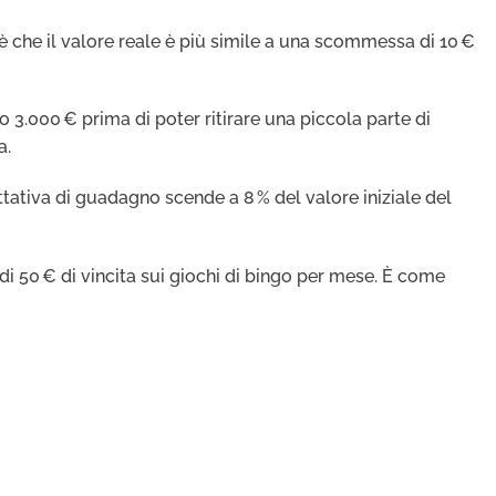
 è che il valore reale è più simile a una scommessa di 10 €
 3.000 € prima di poter ritirare una piccola parte di
a.
ettativa di guadagno scende a 8 % del valore iniziale del
i 50 € di vincita sui giochi di bingo per mese. È come