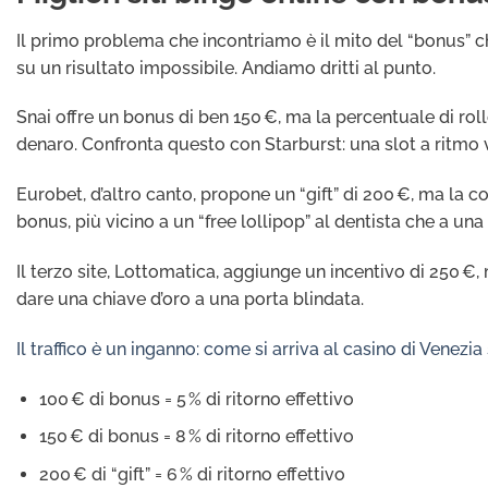
Il primo problema che incontriamo è il mito del “bonus” che
su un risultato impossibile. Andiamo dritti al punto.
Snai offre un bonus di ben 150 €, ma la percentuale di rol
denaro. Confronta questo con Starburst: una slot a ritmo v
Eurobet, d’altro canto, propone un “gift” di 200 €, ma la c
bonus, più vicino a un “free lollipop” al dentista che a un
Il terzo site, Lottomatica, aggiunge un incentivo di 250 
dare una chiave d’oro a una porta blindata.
Il traffico è un inganno: come si arriva al casino di Venezia
100 € di bonus = 5 % di ritorno effettivo
150 € di bonus = 8 % di ritorno effettivo
200 € di “gift” = 6 % di ritorno effettivo