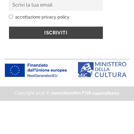
accettazione privacy policy
Copyright 2026 ©
marechiarofilm P.IVA 09420581002