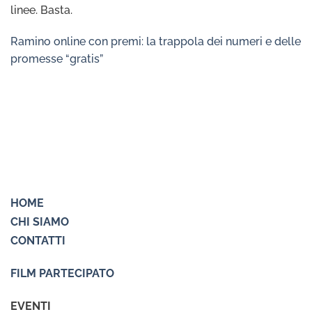
linee. Basta.
Ramino online con premi: la trappola dei numeri e delle
promesse “gratis”
HOME
CHI SIAMO
CONTATTI
FILM PARTECIPATO
EVENTI