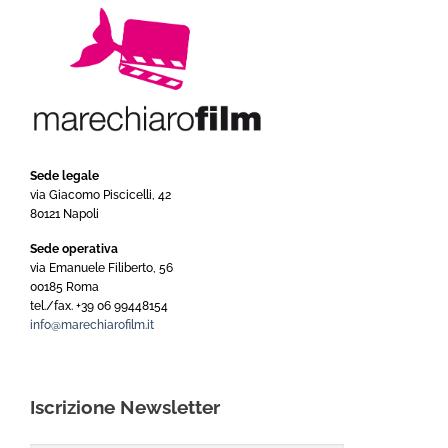
Sede legale
via Giacomo Piscicelli, 42
80121 Napoli
Sede operativa
via Emanuele Filiberto, 56
00185 Roma
tel./fax. +39 06 99448154
info@marechiarofilm.it
Iscrizione Newsletter