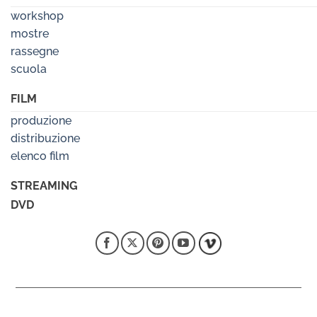
workshop
mostre
rassegne
scuola
FILM
produzione
distribuzione
elenco film
STREAMING
DVD