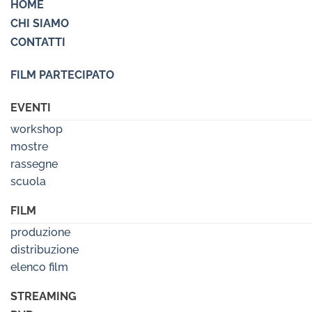
HOME
CHI SIAMO
CONTATTI
FILM PARTECIPATO
EVENTI
workshop
mostre
rassegne
scuola
FILM
produzione
distribuzione
elenco film
STREAMING