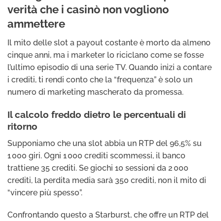
verità che i casinò non vogliono
ammettere
Il mito delle slot a payout costante è morto da almeno
cinque anni, ma i marketer lo riciclano come se fosse
l’ultimo episodio di una serie TV. Quando inizi a contare
i crediti, ti rendi conto che la “frequenza” è solo un
numero di marketing mascherato da promessa.
Il calcolo freddo dietro le percentuali di
ritorno
Supponiamo che una slot abbia un RTP del 96,5% su
1 000 giri. Ogni 1 000 crediti scommessi, il banco
trattiene 35 crediti. Se giochi 10 sessioni da 2 000
crediti, la perdita media sarà 350 crediti, non il mito di
“vincere più spesso”.
Confrontando questo a Starburst, che offre un RTP del