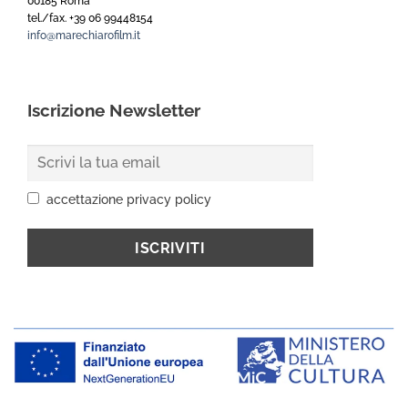
00185 Roma
tel./fax. +39 06 99448154
info@marechiarofilm.it
Iscrizione Newsletter
accettazione privacy policy