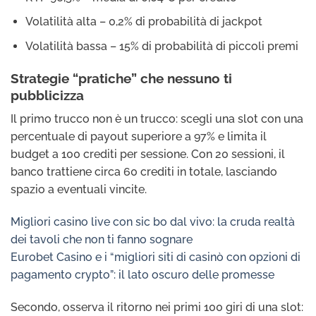
Volatilità alta – 0,2% di probabilità di jackpot
Volatilità bassa – 15% di probabilità di piccoli premi
Strategie “pratiche” che nessuno ti
pubblicizza
Il primo trucco non è un trucco: scegli una slot con una
percentuale di payout superiore a 97% e limita il
budget a 100 crediti per sessione. Con 20 sessioni, il
banco trattiene circa 60 crediti in totale, lasciando
spazio a eventuali vincite.
Migliori casino live con sic bo dal vivo: la cruda realtà
dei tavoli che non ti fanno sognare
Eurobet Casino e i “migliori siti di casinò con opzioni di
pagamento crypto”: il lato oscuro delle promesse
Secondo, osserva il ritorno nei primi 100 giri di una slot: