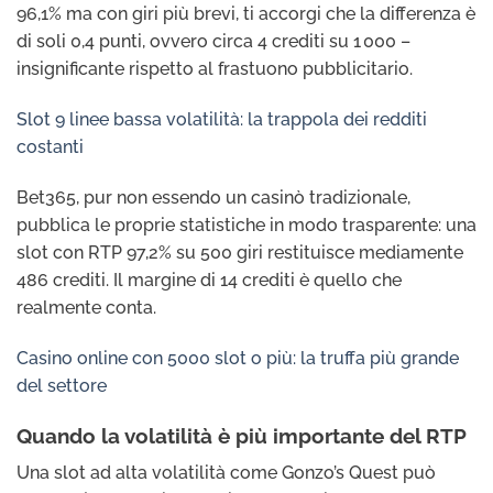
96,1% ma con giri più brevi, ti accorgi che la differenza è
di soli 0,4 punti, ovvero circa 4 crediti su 1 000 –
insignificante rispetto al frastuono pubblicitario.
Slot 9 linee bassa volatilità: la trappola dei redditi
costanti
Bet365, pur non essendo un casinò tradizionale,
pubblica le proprie statistiche in modo trasparente: una
slot con RTP 97,2% su 500 giri restituisce mediamente
486 crediti. Il margine di 14 crediti è quello che
realmente conta.
Casino online con 5000 slot o più: la truffa più grande
del settore
Quando la volatilità è più importante del RTP
Una slot ad alta volatilità come Gonzo’s Quest può