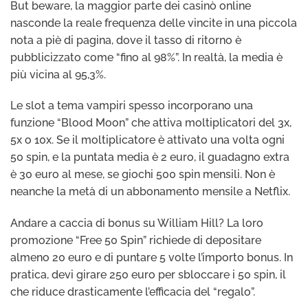
But beware, la maggior parte dei casinò online
nasconde la reale frequenza delle vincite in una piccola
nota a piè di pagina, dove il tasso di ritorno è
pubblicizzato come “fino al 98%”. In realtà, la media è
più vicina al 95,3%.
Le slot a tema vampiri spesso incorporano una
funzione “Blood Moon” che attiva moltiplicatori del 3x,
5x o 10x. Se il moltiplicatore è attivato una volta ogni
50 spin, e la puntata media è 2 euro, il guadagno extra
è 30 euro al mese, se giochi 500 spin mensili. Non è
neanche la metà di un abbonamento mensile a Netflix.
Andare a caccia di bonus su William Hill? La loro
promozione “Free 50 Spin” richiede di depositare
almeno 20 euro e di puntare 5 volte l’importo bonus. In
pratica, devi girare 250 euro per sbloccare i 50 spin, il
che riduce drasticamente l’efficacia del “regalo”.