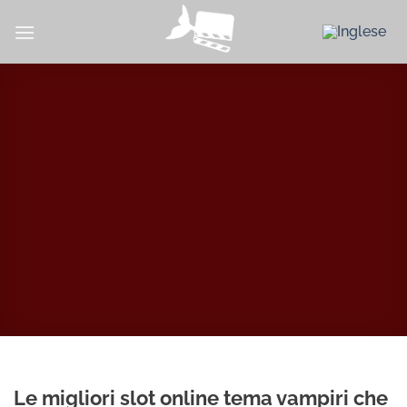
Salta
ai
contenuti
Le migliori slot online tema vampiri che