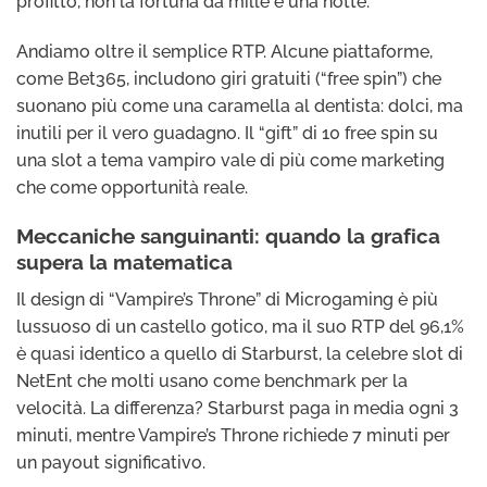
profitto, non la fortuna da mille e una notte.
Andiamo oltre il semplice RTP. Alcune piattaforme,
come Bet365, includono giri gratuiti (“free spin”) che
suonano più come una caramella al dentista: dolci, ma
inutili per il vero guadagno. Il “gift” di 10 free spin su
una slot a tema vampiro vale di più come marketing
che come opportunità reale.
Meccaniche sanguinanti: quando la grafica
supera la matematica
Il design di “Vampire’s Throne” di Microgaming è più
lussuoso di un castello gotico, ma il suo RTP del 96,1%
è quasi identico a quello di Starburst, la celebre slot di
NetEnt che molti usano come benchmark per la
velocità. La differenza? Starburst paga in media ogni 3
minuti, mentre Vampire’s Throne richiede 7 minuti per
un payout significativo.