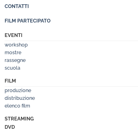
CONTATTI
FILM PARTECIPATO
EVENTI
workshop
mostre
rassegne
scuola
FILM
produzione
distribuzione
elenco film
STREAMING
DVD