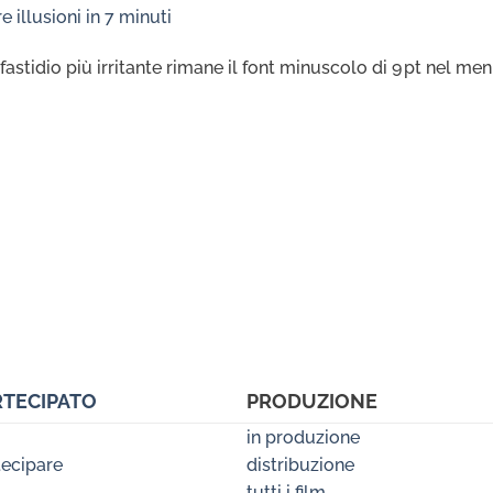
 illusioni in 7 minuti
astidio più irritante rimane il font minuscolo di 9 pt nel menù
RTECIPATO
PRODUZIONE
in produzione
ecipare
distribuzione
tutti i film