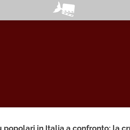
 popolari in Italia a confronto: la 