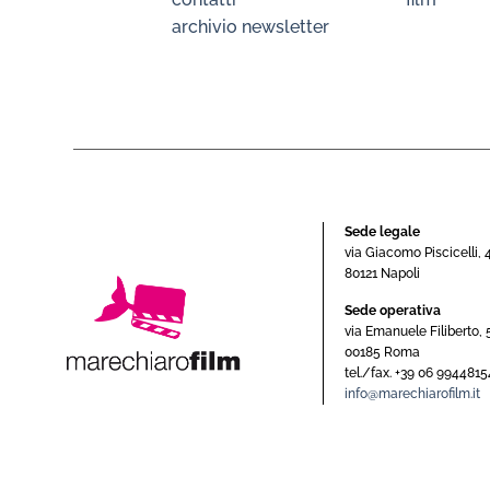
archivio newsletter
Sede legale
via Giacomo Piscicelli, 
80121 Napoli
Sede operativa
via Emanuele Filiberto, 
00185 Roma
tel./fax. +39 06 9944815
info@marechiarofilm.it