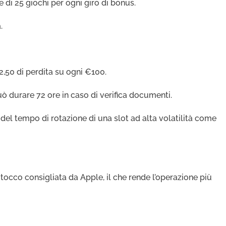
 di 25 giochi per ogni giro di bonus.
.
2,50 di perdita su ogni €100.
uò durare 72 ore in caso di verifica documenti.
a del tempo di rotazione di una slot ad alta volatilità come
i tocco consigliata da Apple, il che rende l’operazione più