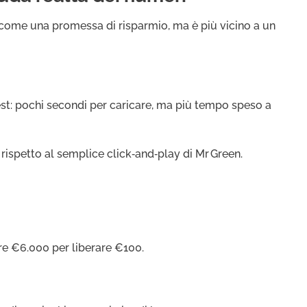
si come una promessa di risparmio, ma è più vicino a un
Quest: pochi secondi per caricare, ma più tempo speso a
 rispetto al semplice click‑and‑play di Mr Green.
ere €6.000 per liberare €100.