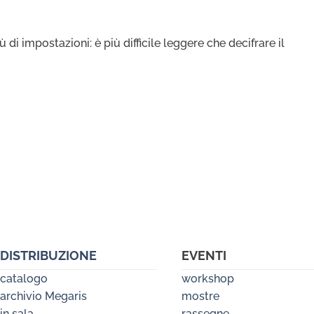
 di impostazioni: è più difficile leggere che decifrare il
DISTRIBUZIONE
EVENTI
catalogo
workshop
archivio Megaris
mostre
in sala
rassegne