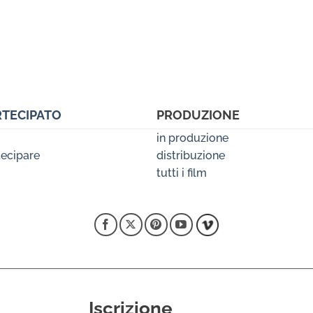
RTECIPATO
PRODUZIONE
in produzione
ecipare
distribuzione
tutti i film
Iscrizione