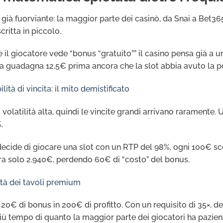
ià fuorviante: la maggior parte dei casinò, da Snai a Bet365
itta in piccolo.
e il giocatore vede “bonus “gratuito”” il casino pensa già a
sa guadagna 12,5€ prima ancora che la slot abbia avuto la po
ità di vincita: il mito demistificato
volatilità alta, quindi le vincite grandi arrivano raramente.
.
 decide di giocare una slot con un RTP del 98%, ogni 100€ sc
era solo 2.940€, perdendo 60€ di “costo” del bonus.
ltà dei tavoli premium
 20€ di bonus in 200€ di profitto. Con un requisito di 35×
 più tempo di quanto la maggior parte dei giocatori ha pazien