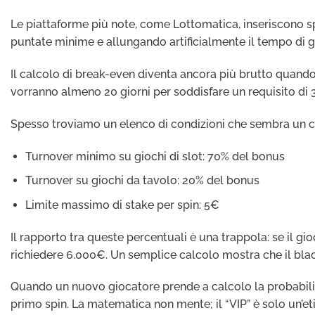
Le piattaforme più note, come Lottomatica, inseriscono s
puntate minime e allungando artificialmente il tempo di g
Il calcolo di break-even diventa ancora più brutto quando 
vorranno almeno 20 giorni per soddisfare un requisito di 
Spesso troviamo un elenco di condizioni che sembra un con
Turnover minimo su giochi di slot: 70% del bonus
Turnover su giochi da tavolo: 20% del bonus
Limite massimo di stake per spin: 5€
Il rapporto tra queste percentuali è una trappola: se il g
richiedere 6.000€. Un semplice calcolo mostra che il black
Quando un nuovo giocatore prende a calcolo la probabilità
primo spin. La matematica non mente; il “VIP” è solo un’et