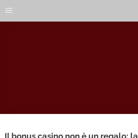
Salta
ai
contenuti
Il bonus casino non è un regalo: l