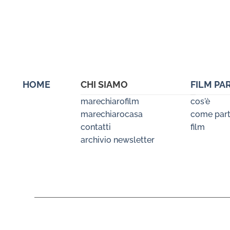
HOME
CHI SIAMO
FILM PA
marechiarofilm
cos'è
marechiarocasa
come part
contatti
film
archivio newsletter