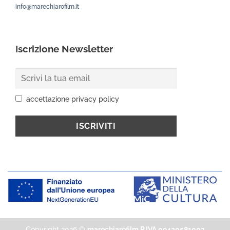
info@marechiarofilm.it
Iscrizione Newsletter
accettazione privacy policy
Copyright 2026 ©
marechiarofilm P.IVA 09420581002