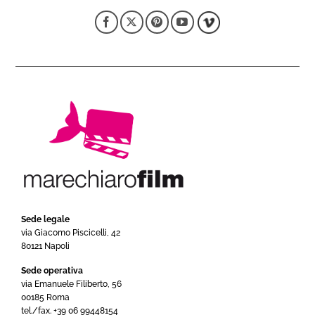
Sede legale
via Giacomo Piscicelli, 42
80121 Napoli
Sede operativa
via Emanuele Filiberto, 56
00185 Roma
tel./fax. +39 06 99448154