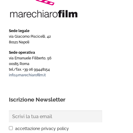
Sede legale
via Giacomo Piscicelli, 42
80121 Napoli
Sede operativa
via Emanuele Filiberto, 56
00185 Roma
tel./fax. +39 06 99448154
info@marechiarofilm.it
Iscrizione Newsletter
accettazione privacy policy