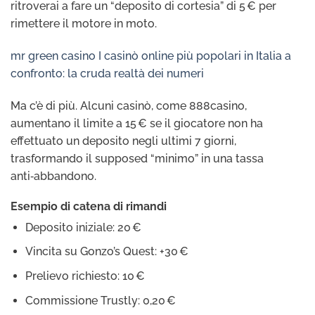
ritroverai a fare un “deposito di cortesia” di 5 € per
rimettere il motore in moto.
mr green casino I casinò online più popolari in Italia a
confronto: la cruda realtà dei numeri
Ma c’è di più. Alcuni casinò, come 888casino,
aumentano il limite a 15 € se il giocatore non ha
effettuato un deposito negli ultimi 7 giorni,
trasformando il supposed “minimo” in una tassa
anti‑abbandono.
Esempio di catena di rimandi
Deposito iniziale: 20 €
Vincita su Gonzo’s Quest: +30 €
Prelievo richiesto: 10 €
Commissione Trustly: 0,20 €