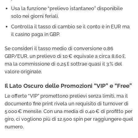
Usa la funzione “prelievo istantaneo” disponibile
solo nei giorni feriali.
Controlla il tasso di cambio se il conto è in EUR ma
il casino paga in GBP.
Se consideri il tasso medio di conversione 0,86
GBP/EUR, un prelievo di 10 € equivale a circa 8,60 £,
ma la commissione di 0,25 £ sottrae quasi il 3 % del
valore originale.
Il Lato Oscuro delle Promozioni “VIP” e “Free”
Le offerte “VIP” promettono prelievi senza limiti, ma il
documento fine print rivela un requisito di turnover di
5 000 € mensile. Con una media di 0,40 € di profitto per
giro, ci vogliono più di 12.500 spin per raggiungere quel
numero.