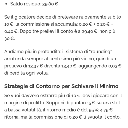
Saldo residuo: 39,80 €
Se il giocatore decide di prelevare nuovamente subito
10 €, la commissione si accumula: 0,20 € + 0,20 € =
0,40 €. Dopo tre prelievi il conto è a 29,40 €, non più
30 €.
Andiamo più in profondità: il sistema di “rounding”
arrotonda sempre al centesimo più vicino, quindi un
prelievo di 13,37 € diventa 13,40 €, aggiungendo 0,03 €
di perdita ogni volta.
Strategie di Contorno per Schivare il Minimo
Se vuoi davvero estrarre più di 10 €, devi giocare con il
margine di profitto. Supponi di puntare 5 € su una slot
a bassa volatilità, il ritorno medio è del 95 %: 4,75 €
ritorna, ma la commissione di 0,20 € ti svuota il conto.