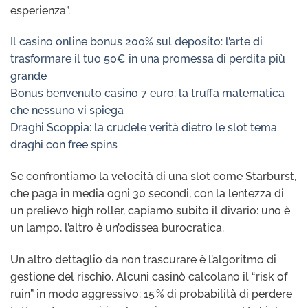
esperienza”.
Il casino online bonus 200% sul deposito: l’arte di
trasformare il tuo 50€ in una promessa di perdita più
grande
Bonus benvenuto casino 7 euro: la truffa matematica
che nessuno vi spiega
Draghi Scoppia: la crudele verità dietro le slot tema
draghi con free spins
Se confrontiamo la velocità di una slot come Starburst,
che paga in media ogni 30 secondi, con la lentezza di
un prelievo high roller, capiamo subito il divario: uno è
un lampo, l’altro è un’odissea burocratica.
Un altro dettaglio da non trascurare è l’algoritmo di
gestione del rischio. Alcuni casinò calcolano il “risk of
ruin” in modo aggressivo: 15 % di probabilità di perdere