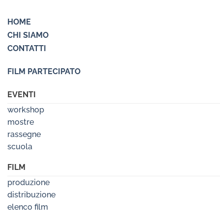
HOME
CHI SIAMO
CONTATTI
FILM PARTECIPATO
EVENTI
workshop
mostre
rassegne
scuola
FILM
produzione
distribuzione
elenco film