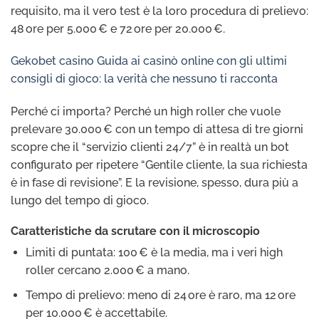
requisito, ma il vero test è la loro procedura di prelievo:
48 ore per 5.000 € e 72 ore per 20.000 €.
Gekobet casino Guida ai casinò online con gli ultimi
consigli di gioco: la verità che nessuno ti racconta
Perché ci importa? Perché un high roller che vuole
prelevare 30.000 € con un tempo di attesa di tre giorni
scopre che il “servizio clienti 24/7” è in realtà un bot
configurato per ripetere “Gentile cliente, la sua richiesta
è in fase di revisione”. E la revisione, spesso, dura più a
lungo del tempo di gioco.
Caratteristiche da scrutare con il microscopio
Limiti di puntata: 100 € è la media, ma i veri high
roller cercano 2.000 € a mano.
Tempo di prelievo: meno di 24 ore è raro, ma 12 ore
per 10.000 € è accettabile.