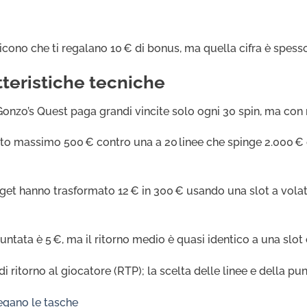
 dicono che ti regalano 10 € di bonus, ma quella cifra è spess
tteristiche tecniche
Gonzo’s Quest paga grandi vincite solo ogni 30 spin, ma con mo
 massimo 500 € contro una a 20 linee che spinge 2.000 € di j
dget hanno trasformato 12 € in 300 € usando una slot a volati
puntata è 5 €, ma il ritorno medio è quasi identico a una slo
 ritorno al giocatore (RTP); la scelta delle linee e della punt
regano le tasche