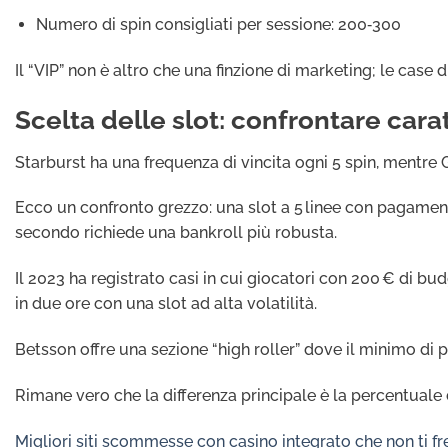
Numero di spin consigliati per sessione: 200‑300
Il “VIP” non è altro che una finzione di marketing; le case
Scelta delle slot: confrontare cara
Starburst ha una frequenza di vincita ogni 5 spin, mentre 
Ecco un confronto grezzo: una slot a 5 linee con pagamento
secondo richiede una bankroll più robusta.
Il 2023 ha registrato casi in cui giocatori con 200 € di bu
in due ore con una slot ad alta volatilità.
Betsson offre una sezione “high roller” dove il minimo di 
Rimane vero che la differenza principale è la percentuale di
Migliori siti scommesse con casino integrato che non ti f