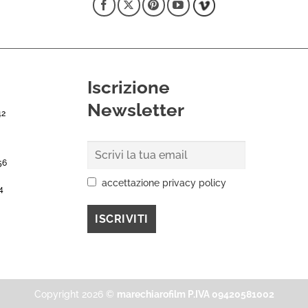
Iscrizione
Newsletter
42
56
accettazione privacy policy
4
Copyright 2026 ©
marechiarofilm P.IVA 09420581002