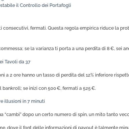
tabile il Controllo dei Portafogli
nti consecutivi, fermati. Questa regola empirica riduce la pro
ommessa; se la varianza ti porta a una perdita di 8 €, sei an
i Tavoli da 37
ni a 2 ore hanno un tasso di perdita del 12% inferiore rispett
 bankroll; se inizi con 500 €, fermati a 525 €.
 illusioni in 7 minuti
na “cambi” dopo un certo numero di spin, un mito tanto vecch
forme, dove il font delle informazioni di payout è talmente m