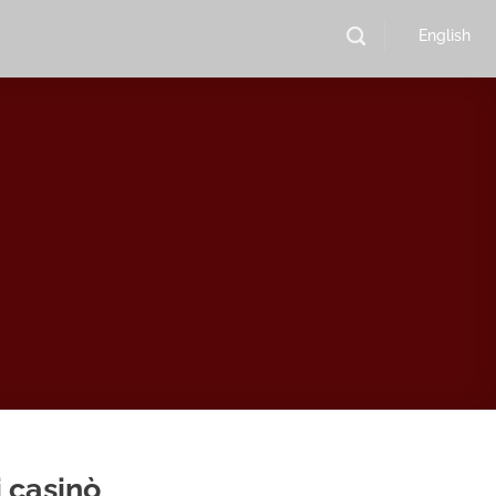
English
i casinò