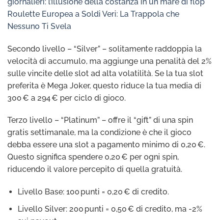
giornalieri: l’illusione della costanza in un mare di flop
Roulette Europea a Soldi Veri: La Trappola che
Nessuno Ti Svela
Secondo livello – “Silver” – solitamente raddoppia la
velocità di accumulo, ma aggiunge una penalità del 2%
sulle vincite delle slot ad alta volatilità. Se la tua slot
preferita è Mega Joker, questo riduce la tua media di
300 € a 294 € per ciclo di gioco.
Terzo livello – “Platinum” – offre il “gift” di una spin
gratis settimanale, ma la condizione è che il gioco
debba essere una slot a pagamento minimo di 0,20 €.
Questo significa spendere 0,20 € per ogni spin,
riducendo il valore percepito di quella gratuità.
Livello Base: 100 punti = 0,20 € di credito.
Livello Silver: 200 punti = 0,50 € di credito, ma -2%