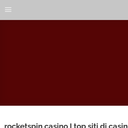
Salta
ai
contenuti
rocketspin casino I top siti di cas