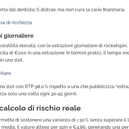
ta dal dentista: ti distrae, ma non cura la carie finanziaria.
sa di ricchezza
ni giornaliere
latilità elevata, con le estrazioni giornaliere di rocketspin,
cita di €200 in una estrazione. In termini pratici, il tempo m
in una slot.
vitare
a slot con RTP 98,0 % rispetto a una che pubblicizza “estrazion
zza solo una volta ogni 30‑45 giorni.
calcolo di rischio reale
mette di sostenere una varianza di ± 30 % senza superare il l
 media, il valore atteso per spin è €4,86, generando una perd