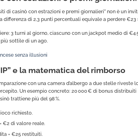
ti di casinò con estrazioni e premi giornalieri” non è un invi
la differenza di 2,3 punti percentuali equivale a perdere €2
ere: 3 turni al giorno, ciascuno con un jackpot medio di €4 50
più sottile di un ago.
ncese senza illusioni
IP” e la matematica del rimborso
mparazione con una camera d’albergo a due stelle riveste l
ercepito. Un esempio concreto: 20 000 € di bonus distribuiti
inò trattiene più del 98 %.
ioco richiesto.
= €2 di valore reale.
a = €25 restituiti.