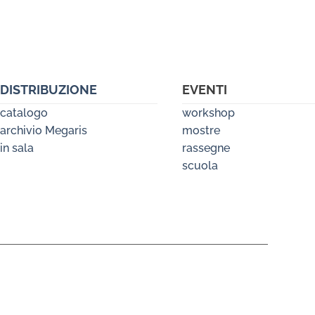
DISTRIBUZIONE
EVENTI
catalogo
workshop
archivio Megaris
mostre
in sala
rassegne
scuola