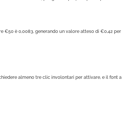
ncere €50 è 0,0083, generando un valore atteso di €0,42 per
hiedere almeno tre clic involontari per attivare, e il font a