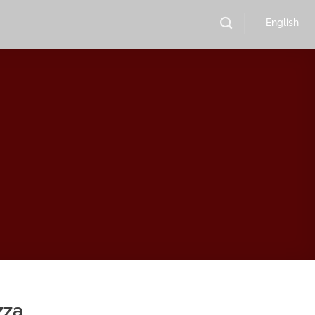
English
zza