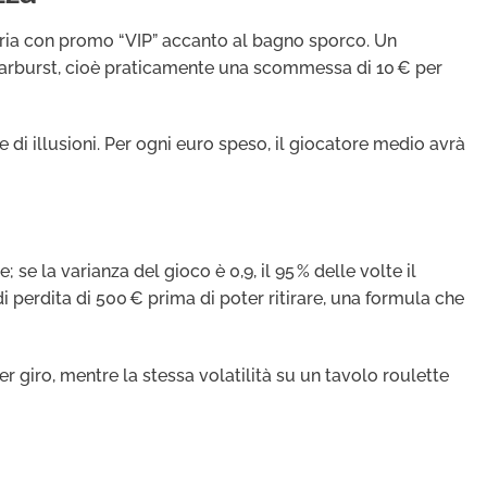
iferia con promo “VIP” accanto al bagno sporco. Un
 Starburst, cioè praticamente una scommessa di 10 € per
re di illusioni. Per ogni euro speso, il giocatore medio avrà
se la varianza del gioco è 0,9, il 95 % delle volte il
i perdita di 500 € prima di poter ritirare, una formula che
 giro, mentre la stessa volatilità su un tavolo roulette