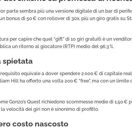
gior parte sembra più una versione digitale di un bar di per
un bonus di 50 € con rollover di 30x, più un giro gratis su
ura per capire che quel “gift” di 10 giri gratuiti è un vendito
blica un ritorno al giocatore (RTP) medio del 96,3 %.
 spietata
equisito equivale a dover spendere 2 000 € di capitale reale; 
iam Hill ha offerto una volta 200 € “free”, ma con un limite d
à come Gonzo’s Quest richiedono scommesse medie di 1,50 € per
 velocità dei giri non è sinonimo di profitto.
 vero costo nascosto