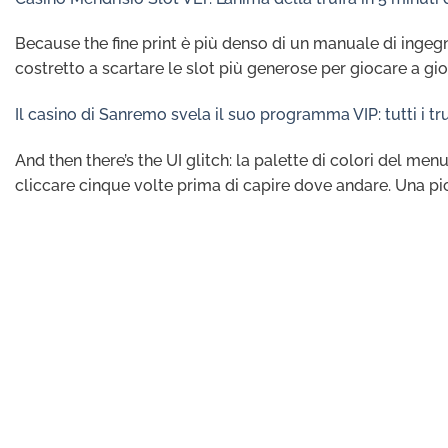
Because the fine print è più denso di un manuale di ingegn
costretto a scartare le slot più generose per giocare a gi
Il casino di Sanremo svela il suo programma VIP: tutti i tr
And then there’s the UI glitch: la palette di colori del men
cliccare cinque volte prima di capire dove andare. Una picc