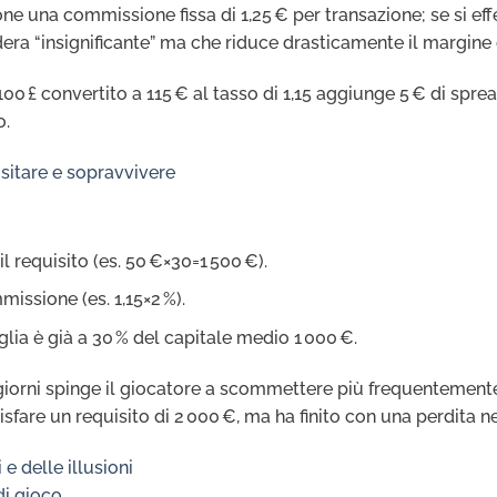
 una commissione fissa di 1,25 € per transazione; se si effe
era “insignificante” ma che riduce drasticamente il margine d
00 £ convertito a 115 € al tasso di 1,15 aggiunge 5 € di spre
o.
sitare e sopravvivere
 il requisito (es. 50 €×30=1 500 €).
issione (es. 1,15×2 %).
soglia è già a 30 % del capitale medio 1 000 €.
 giorni spinge il giocatore a scommettere più frequentemente
disfare un requisito di 2 000 €, ma ha finito con una perdita 
 e delle illusioni
di gioco