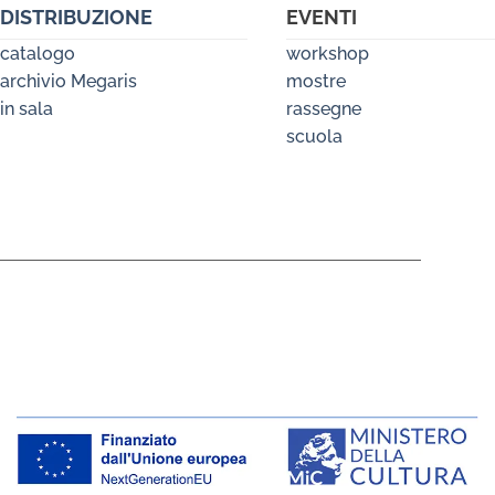
DISTRIBUZIONE
EVENTI
catalogo
workshop
archivio Megaris
mostre
in sala
rassegne
scuola