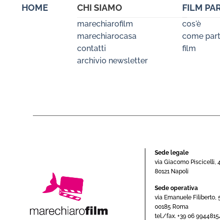
HOME
CHI SIAMO
FILM PA
marechiarofilm
cos'è
marechiarocasa
come part
contatti
film
archivio newsletter
Sede legale
via Giacomo Piscicelli, 
80121 Napoli
Sede operativa
via Emanuele Filiberto, 
00185 Roma
tel./fax. +39 06 9944815