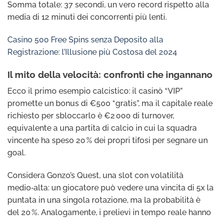
Somma totale: 37 secondi, un vero record rispetto alla
media di 12 minuti dei concorrenti più lenti.
Casino 500 Free Spins senza Deposito alla
Registrazione: l’Illusione più Costosa del 2024
Il mito della velocità: confronti che ingannano
Ecco il primo esempio calcistico: il casinò “VIP”
promette un bonus di €500 “gratis”, ma il capitale reale
richiesto per sbloccarlo è €2 000 di turnover,
equivalente a una partita di calcio in cui la squadra
vincente ha speso 20 % dei propri tifosi per segnare un
goal.
Considera Gonzo’s Quest, una slot con volatilità
medio‑alta: un giocatore può vedere una vincita di 5x la
puntata in una singola rotazione, ma la probabilità è
del 20 %. Analogamente, i prelievi in tempo reale hanno