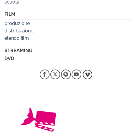
scuola
FILM
produzione
distribuzione
elenco film
STREAMING
DVD