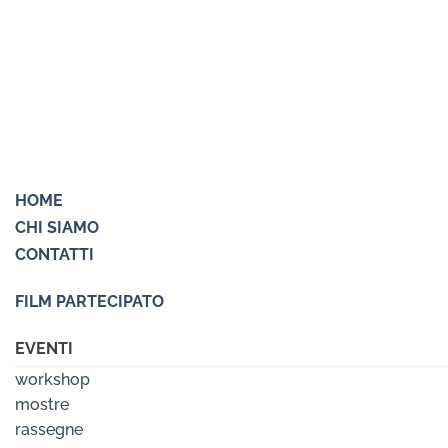
HOME
CHI SIAMO
CONTATTI
FILM PARTECIPATO
EVENTI
workshop
mostre
rassegne