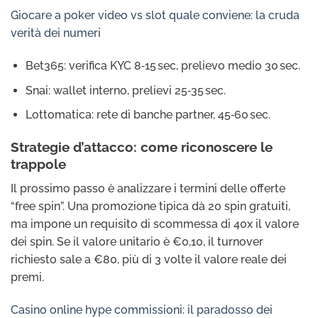
Giocare a poker video vs slot quale conviene: la cruda
verità dei numeri
Bet365: verifica KYC 8‑15 sec, prelievo medio 30 sec.
Snai: wallet interno, prelievi 25‑35 sec.
Lottomatica: rete di banche partner, 45‑60 sec.
Strategie d’attacco: come riconoscere le
trappole
Il prossimo passo è analizzare i termini delle offerte
“free spin”. Una promozione tipica dà 20 spin gratuiti,
ma impone un requisito di scommessa di 40x il valore
dei spin. Se il valore unitario è €0,10, il turnover
richiesto sale a €80, più di 3 volte il valore reale dei
premi.
Casino online hype commissioni: il paradosso dei