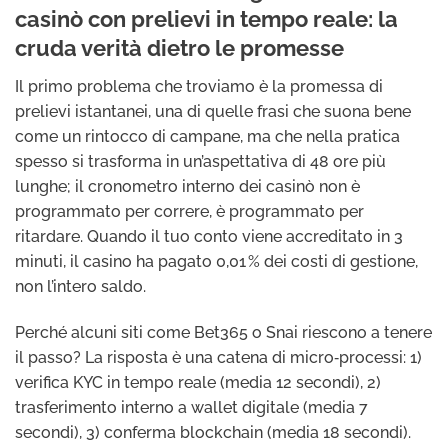
casinò con prelievi in tempo reale: la
cruda verità dietro le promesse
Il primo problema che troviamo è la promessa di
prelievi istantanei, una di quelle frasi che suona bene
come un rintocco di campane, ma che nella pratica
spesso si trasforma in un’aspettativa di 48 ore più
lunghe; il cronometro interno dei casinò non è
programmato per correre, è programmato per
ritardare. Quando il tuo conto viene accreditato in 3
minuti, il casino ha pagato 0,01 % dei costi di gestione,
non l’intero saldo.
Perché alcuni siti come Bet365 o Snai riescono a tenere
il passo? La risposta è una catena di micro‑processi: 1)
verifica KYC in tempo reale (media 12 secondi), 2)
trasferimento interno a wallet digitale (media 7
secondi), 3) conferma blockchain (media 18 secondi).