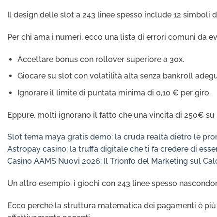
Il design delle slot a 243 linee spesso include 12 simboli d
Per chi ama i numeri, ecco una lista di errori comuni da ev
Accettare bonus con rollover superiore a 30x.
Giocare su slot con volatilità alta senza bankroll adeg
Ignorare il limite di puntata minima di 0,10 € per giro.
Eppure, molti ignorano il fatto che una vincita di 250€ su
Slot tema maya gratis demo: la cruda realtà dietro le pr
Astropay casino: la truffa digitale che ti fa credere di esse
Casino AAMS Nuovi 2026: Il Trionfo del Marketing sul Cal
Un altro esempio: i giochi con 243 linee spesso nascondon
Ecco perché la struttura matematica dei pagamenti è più u