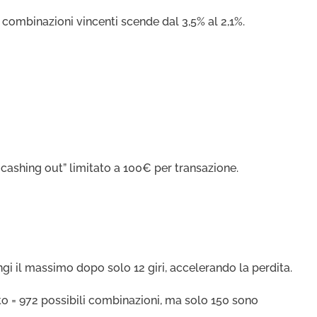
di combinazioni vincenti scende dal 3,5% al 2,1%.
“cashing out” limitato a 100€ per transazione.
i il massimo dopo solo 12 giri, accelerando la perdita.
to = 972 possibili combinazioni, ma solo 150 sono