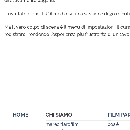
effettivamente paganti.
Il risultato è che il ROI medio su una sessione di 30 minuti
Ma il vero colpo di scena è il menu di impostazioni: il c
registrarsi, rendendo l’esperienza più frustrante di un tavo
HOME
CHI SIAMO
FILM PA
marechiarofilm
cos'è