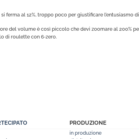
 si ferma al 12%, troppo poco per giustificare l’entusiasmo di 
ursore del volume è così piccolo che devi zoomare al 200% pe
lo di roulette con 6‑zero.
RTECIPATO
PRODUZIONE
in produzione