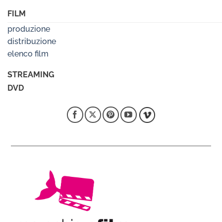
FILM
produzione
distribuzione
elenco film
STREAMING
DVD