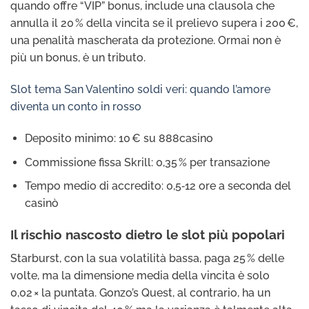
quando offre “VIP” bonus, include una clausola che
annulla il 20 % della vincita se il prelievo supera i 200 €,
una penalità mascherata da protezione. Ormai non è
più un bonus, è un tributo.
Slot tema San Valentino soldi veri: quando l’amore
diventa un conto in rosso
Deposito minimo: 10 € su 888casino
Commissione fissa Skrill: 0,35 % per transazione
Tempo medio di accredito: 0,5‑12 ore a seconda del
casinò
Il rischio nascosto dietro le slot più popolari
Starburst, con la sua volatilità bassa, paga 25 % delle
volte, ma la dimensione media della vincita è solo
0,02 × la puntata. Gonzo’s Quest, al contrario, ha un