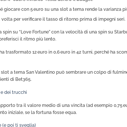
ché giocare con 5 euro su una slot a tema rende la varianza pi
lta per verificare il tasso di ritorno prima di impegni seri.
 spin su “Love Fortune” con la velocità di una spin su Starbur
referisci il ritmo più lento.
 ha trasformato 12 euro in 0,6 euro in 42 turni, perché ha sc
na slot a tema San Valentino può sembrare un colpo di fulmin
ienti di Bet365.
e dei trucchi
rapporto tra il valore medio di una vincita (ad esempio 0,75 eu
o iniziale, se la fortuna fosse equa.
(e poi ti sveglia)