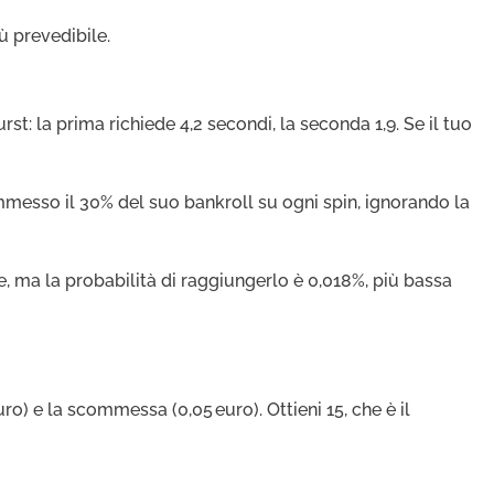
ù prevedibile.
st: la prima richiede 4,2 secondi, la seconda 1,9. Se il tuo
ommesso il 30% del suo bankroll su ogni spin, ignorando la
e, ma la probabilità di raggiungerlo è 0,018%, più bassa
ro) e la scommessa (0,05 euro). Ottieni 15, che è il