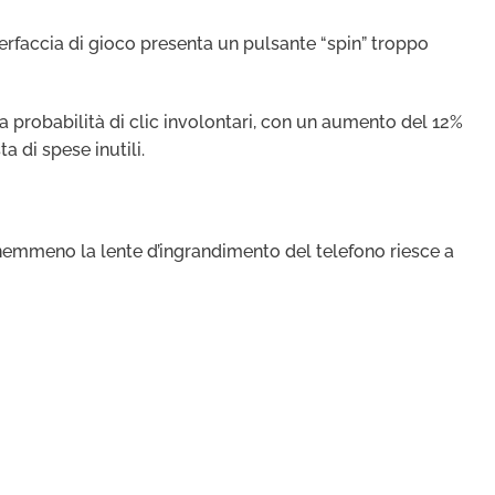
nterfaccia di gioco presenta un pulsante “spin” troppo
a probabilità di clic involontari, con un aumento del 12%
ta di spese inutili.
 nemmeno la lente d’ingrandimento del telefono riesce a