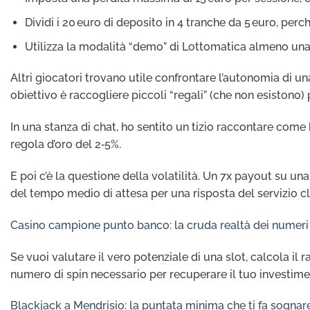
Dividi i 20 euro di deposito in 4 tranche da 5 euro, per
Utilizza la modalità “demo” di Lottomatica almeno una vo
Altri giocatori trovano utile confrontare l’autonomia di una
obiettivo è raccogliere piccoli “regali” (che non esistono) p
In una stanza di chat, ho sentito un tizio raccontare come
regola d’oro del 2‑5%.
E poi c’è la questione della volatilità. Un 7x payout su u
del tempo medio di attesa per una risposta del servizio cl
Casino campione punto banco: la cruda realtà dei numeri 
Se vuoi valutare il vero potenziale di una slot, calcola il 
numero di spin necessario per recuperare il tuo investiment
Blackjack a Mendrisio: la puntata minima che ti fa sognare 