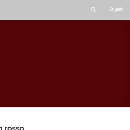
English
n rosso