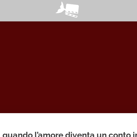
: quando l’amore diventa un conto i