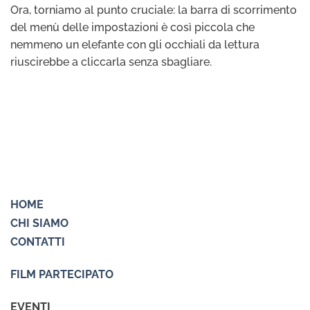
Ora, torniamo al punto cruciale: la barra di scorrimento
del menù delle impostazioni è così piccola che
nemmeno un elefante con gli occhiali da lettura
riuscirebbe a cliccarla senza sbagliare.
HOME
CHI SIAMO
CONTATTI
FILM PARTECIPATO
EVENTI