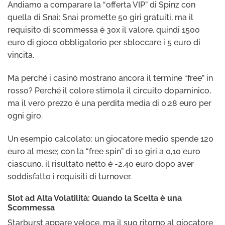
Andiamo a comparare la “offerta VIP” di Spinz con
quella di Snai: Snai promette 50 giri gratuiti, ma il
requisito di scommessa è 30x il valore, quindi 1500
euro di gioco obbligatorio per sbloccare i 5 euro di
vincita.
Ma perché i casinò mostrano ancora il termine “free” in
rosso? Perché il colore stimola il circuito dopaminico,
ma il vero prezzo è una perdita media di 0,28 euro per
ogni giro.
Un esempio calcolato: un giocatore medio spende 120
euro al mese; con la “free spin” di 10 giri a 0,10 euro
ciascuno, il risultato netto è -2,40 euro dopo aver
soddisfatto i requisiti di turnover.
Slot ad Alta Volatilità: Quando la Scelta è una
Scommessa
Starburst appare veloce, ma il suo ritorno al giocatore