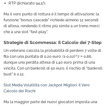
RTP dichiarato 94,5%
Ma il vero punto di rottura è il tempo di attivazione: la
funzione “bonus cascade” richiede almeno 12 secondi
di attesa, rendendo il ritmo più simile a un treno merci
che a una slot “fast‑play”.
Strategie di Scommessa: Il Calcolo dei 7‑Step
Un veterano calcola la probabilità di perdere 7 volte di
fila con una puntata di 0,20 euro: (1‑0,02)^7 ≈ 0,86,
dunque una perdita attesa di 1,40 euro prima di una
vincita. Con un bankroll di 50 euro, il rischio di “bankroll
bust” è 0,12.
Slot Media Volatilità con Jackpot Migliori: Il Vero
Calcolo dei Rischi
Ma la maggior parte dei nuovi giocatori imposta una