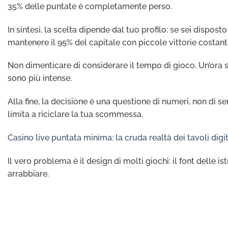
35% delle puntate è completamente perso.
In sintesi, la scelta dipende dal tuo profilo: se sei dispost
mantenere il 95% del capitale con piccole vittorie costanti
Non dimenticare di considerare il tempo di gioco. Un’ora 
sono più intense.
Alla fine, la decisione è una questione di numeri, non di sen
limita a riciclare la tua scommessa.
Casino live puntata minima: la cruda realtà dei tavoli digit
Il vero problema è il design di molti giochi: il font delle
arrabbiare.