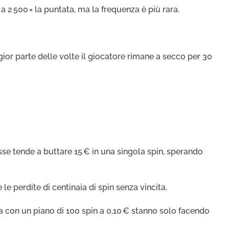
 a 2 500 × la puntata, ma la frequenza è più rara.
ggior parte delle volte il giocatore rimane a secco per 30
se tende a buttare 15 € in una singola spin, sperando
le perdite di centinaia di spin senza vincita.
asa con un piano di 100 spin a 0,10 € stanno solo facendo