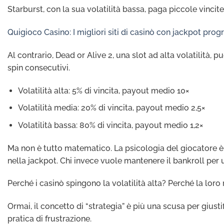
Starburst, con la sua volatilità bassa, paga piccole vincite 
Quigioco Casino: I migliori siti di casinò con jackpot prog
Al contrario, Dead or Alive 2, una slot ad alta volatilità,
spin consecutivi.
Volatilità alta: 5% di vincita, payout medio 10×
Volatilità media: 20% di vincita, payout medio 2,5×
Volatilità bassa: 80% di vincita, payout medio 1,2×
Ma non è tutto matematico. La psicologia del giocatore è 
nella jackpot. Chi invece vuole mantenere il bankroll per u
Perché i casinò spingono la volatilità alta? Perché la loro 
Ormai, il concetto di “strategia” è più una scusa per giust
pratica di frustrazione.