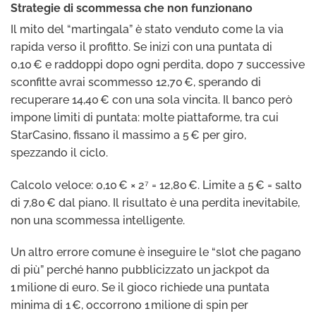
Strategie di scommessa che non funzionano
Il mito del “martingala” è stato venduto come la via
rapida verso il profitto. Se inizi con una puntata di
0,10 € e raddoppi dopo ogni perdita, dopo 7 successive
sconfitte avrai scommesso 12,70 €, sperando di
recuperare 14,40 € con una sola vincita. Il banco però
impone limiti di puntata: molte piattaforme, tra cui
StarCasino, fissano il massimo a 5 € per giro,
spezzando il ciclo.
Calcolo veloce: 0,10 € × 2⁷ = 12,80 €. Limite a 5 € = salto
di 7,80 € dal piano. Il risultato è una perdita inevitabile,
non una scommessa intelligente.
Un altro errore comune è inseguire le “slot che pagano
di più” perché hanno pubblicizzato un jackpot da
1 milione di euro. Se il gioco richiede una puntata
minima di 1 €, occorrono 1 milione di spin per