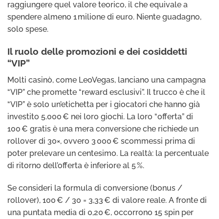
raggiungere quel valore teorico, il che equivale a
spendere almeno 1 milione di euro. Niente guadagno,
solo spese.
Il ruolo delle promozioni e dei cosiddetti
“VIP”
Molti casinò, come LeoVegas, lanciano una campagna
“VIP” che promette “reward esclusivi”. Il trucco è che il
“VIP” è solo un’etichetta per i giocatori che hanno già
investito 5.000 € nei loro giochi. La loro “offerta” di
100 € gratis è una mera conversione che richiede un
rollover di 30×, ovvero 3 000 € scommessi prima di
poter prelevare un centesimo. La realtà: la percentuale
di ritorno dell’offerta è inferiore al 5 %.
Se consideri la formula di conversione (bonus /
rollover), 100 € / 30 = 3,33 € di valore reale. A fronte di
una puntata media di 0,20 €, occorrono 15 spin per