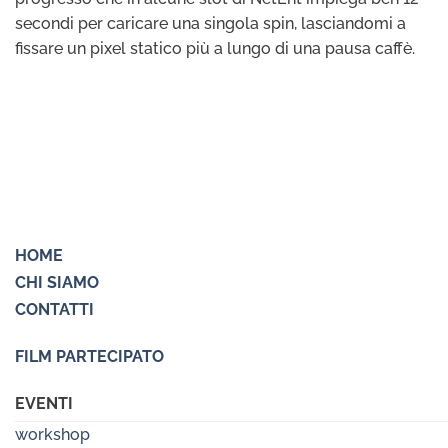
secondi per caricare una singola spin, lasciandomi a
fissare un pixel statico più a lungo di una pausa caffè.
HOME
CHI SIAMO
CONTATTI
FILM PARTECIPATO
EVENTI
workshop