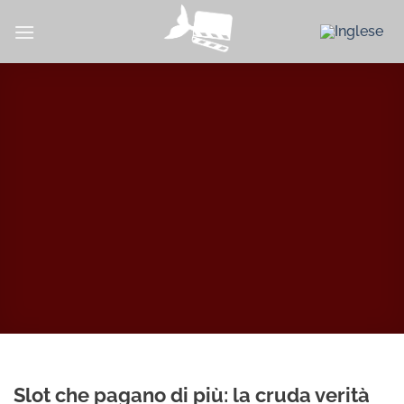
Salta
ai
contenuti
Slot che pagano di più: la cruda verità