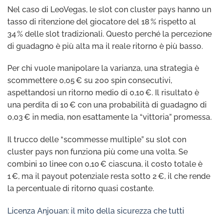
Nel caso di LeoVegas, le slot con cluster pays hanno un
tasso di ritenzione del giocatore del 18 % rispetto al
34 % delle slot tradizionali. Questo perché la percezione
di guadagno è più alta ma il reale ritorno è più basso.
Per chi vuole manipolare la varianza, una strategia è
scommettere 0,05 € su 200 spin consecutivi,
aspettandosi un ritorno medio di 0,10 €. Il risultato è
una perdita di 10 € con una probabilità di guadagno di
0,03 € in media, non esattamente la “vittoria” promessa.
Il trucco delle “scommesse multiple” su slot con
cluster pays non funziona più come una volta. Se
combini 10 linee con 0,10 € ciascuna, il costo totale è
1 €, ma il payout potenziale resta sotto 2 €, il che rende
la percentuale di ritorno quasi costante.
Licenza Anjouan: il mito della sicurezza che tutti