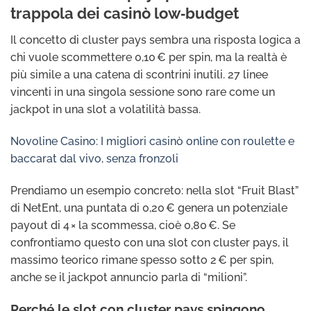
trappola dei casinò low‑budget
Il concetto di cluster pays sembra una risposta logica a
chi vuole scommettere 0,10 € per spin, ma la realtà è
più simile a una catena di scontrini inutili. 27 linee
vincenti in una singola sessione sono rare come un
jackpot in una slot a volatilità bassa.
Novoline Casino: I migliori casinò online con roulette e
baccarat dal vivo, senza fronzoli
Prendiamo un esempio concreto: nella slot “Fruit Blast”
di NetEnt, una puntata di 0,20 € genera un potenziale
payout di 4 × la scommessa, cioè 0,80 €. Se
confrontiamo questo con una slot con cluster pays, il
massimo teorico rimane spesso sotto 2 € per spin,
anche se il jackpot annuncio parla di “milioni”.
Perché le slot con cluster pays spingono