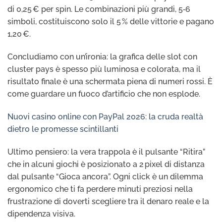
di 0,25 € per spin. Le combinazioni più grandi, 5‑6
simboli, costituiscono solo il 5 % delle vittorie e pagano
1,20 €.
Concludiamo con un’ironia: la grafica delle slot con
cluster pays è spesso più luminosa e colorata, ma il
risultato finale è una schermata piena di numeri rossi. È
come guardare un fuoco d’artificio che non esplode.
Nuovi casino online con PayPal 2026: la cruda realtà
dietro le promesse scintillanti
Ultimo pensiero: la vera trappola è il pulsante “Ritira”
che in alcuni giochi è posizionato a 2 pixel di distanza
dal pulsante “Gioca ancora”. Ogni click è un dilemma
ergonomico che ti fa perdere minuti preziosi nella
frustrazione di doverti scegliere tra il denaro reale e la
dipendenza visiva.