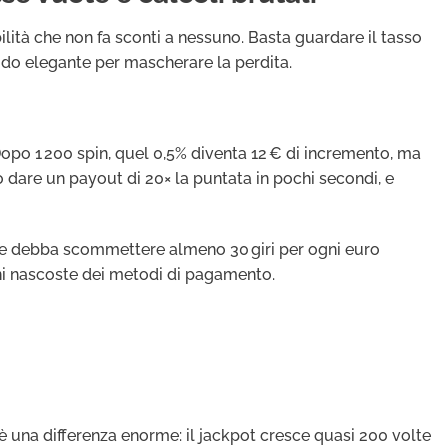
lità che non fa sconti a nessuno. Basta guardare il tasso
odo elegante per mascherare la perdita.
opo 1 200 spin, quel 0,5% diventa 12 € di incremento, ma
ò dare un payout di 20× la puntata in pochi secondi, e
atore debba scommettere almeno 30 giri per ogni euro
ioni nascoste dei metodi di pagamento.
o è una differenza enorme: il jackpot cresce quasi 200 volte