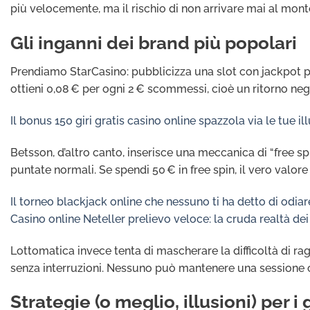
più velocemente, ma il rischio di non arrivare mai al mont
Gli inganni dei brand più popolari
Prendiamo StarCasino: pubblicizza una slot con jackpot prog
ottieni 0,08 € per ogni 2 € scommessi, cioè un ritorno nega
Il bonus 150 giri gratis casino online spazzola via le tue il
Betsson, d’altro canto, inserisce una meccanica di “free sp
puntate normali. Se spendi 50 € in free spin, il vero valore 
Il torneo blackjack online che nessuno ti ha detto di odiar
Casino online Neteller prelievo veloce: la cruda realtà d
Lottomatica invece tenta di mascherare la difficoltà di ragg
senza interruzioni. Nessuno può mantenere una sessione c
Strategie (o meglio, illusioni) per i 