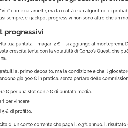
“vip” come caramelle, ma la realtà è un algoritmo di probabi
uasi sempre, e i jackpot progressivi non sono altro che un m
 progressivi
ella tua puntata – magari 2 € – si aggiunge al montepremi. D
sta crescita lenta con la volatilità di Gonzo’s Quest, che pu
una.
ri gratuiti al primo deposito, ma la condizione è che il gioc
i spendono già 300 € in pratica, senza parlare delle commiss
12 € per una slot con 2 € di puntata media.
ri per vincere.
 5 € di profitto.
scita di un conto corrente che paga il 0,3% annuo, il risultat