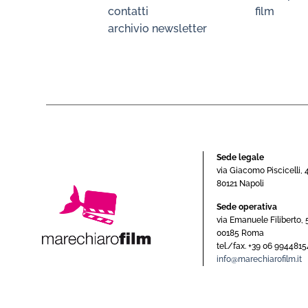
contatti
film
archivio newsletter
Sede legale
via Giacomo Piscicelli, 
80121 Napoli
Sede operativa
via Emanuele Filiberto, 
00185 Roma
tel./fax. +39 06 9944815
info@marechiarofilm.it