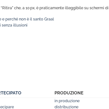
ira” che, a 10 px, è praticamente illeggibile su schermi di 1
 e perché non è il santo Graal
i senza illusioni
RTECIPATO
PRODUZIONE
in produzione
ecipare
distribuzione