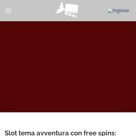
Salta
ai
contenuti
Slot tema avventura con free spins: