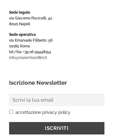
Sede legale
via Giacomo Piscicelli, 42
80121 Napoli
Sede operativa
via Emanuele Filiberto, 56
00185 Roma
tel./fax. +39 06 99448154
info@marechiarofilm.it
Iscrizione Newsletter
accettazione privacy policy