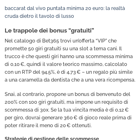
baccarat dal vivo puntata minima 20 euro: la realtà
cruda dietro il tavolo di lusso
Le trappole dei bonus “gratuiti”
Nel catalogo di Bet365 trovi un’offerta “VIP” che
promette 50 giri gratuiti su una slot a tema cani. Il
trucco è che questi giri hanno una scommessa minima
di 0,10 €, quindi il valore teorico massimo, calcolato
con un RTP del 94,5%, è di 4,73 € – un regalo più simile
a una caramella da dentista che a una vera ricompensa.
Snai, al contrario, propone un bonus di benvenuto del
200% con 100 giri gratuiti, ma impone un requisito di
scommessa di 30x. Se la tua vincita media è di 0,12 €
per giro, dovrai generare 360 € di gioco reale prima di
poter ritirare il meno di 20 € ottenuti.
Strategie di gestione delle scommesse