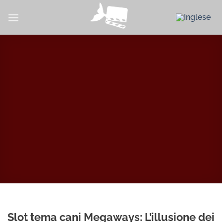
Salta
ai
contenuti
Slot tema cani Megaways: L’illusione dei