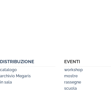
DISTRIBUZIONE
EVENTI
catalogo
workshop
archivio Megaris
mostre
in sala
rassegne
scuola