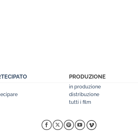
RTECIPATO
PRODUZIONE
in produzione
ecipare
distribuzione
tutti i film