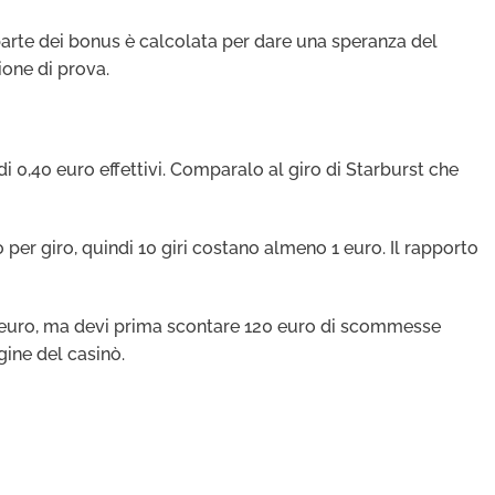
 parte dei bonus è calcolata per dare una speranza del
ione di prova.
 0,40 euro effettivi. Comparalo al giro di Starburst che
per giro, quindi 10 giri costano almeno 1 euro. Il rapporto
,38 euro, ma devi prima scontare 120 euro di scommesse
gine del casinò.