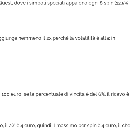
Quest, dove i simboli speciali appaiono ogni 8 spin (12,5%
ggiunge nemmeno il 2x perché la volatilità è alta: in
100 euro; se la percentuale di vincita è del 6%, il ricavo è
il 2% è 4 euro, quindi il massimo per spin è 4 euro, il che