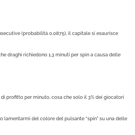
cutive (probabilità 0,0875), il capitale si esaurisce
che draghi richiedono 1,3 minuti per spin a causa delle
i profitto per minuto, cosa che solo il 3% dei giocatori
vo lamentarmi del colore del pulsante “spin” su una delle