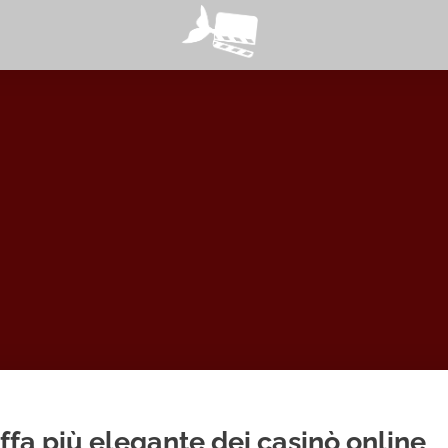
ffa più elegante dei casinò online