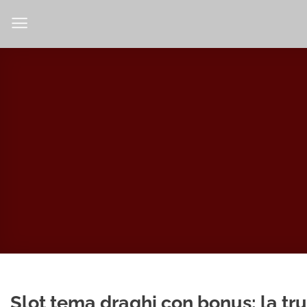
Salta
ai
contenuti
Slot tema draghi con bonus: la tru