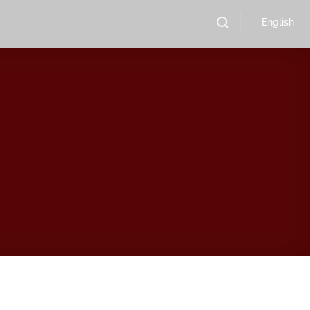
English