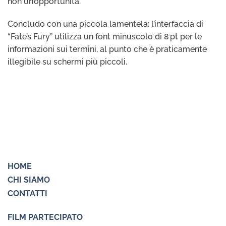
non un’opportunità.
Concludo con una piccola lamentela: l’interfaccia di
“Fate’s Fury” utilizza un font minuscolo di 8 pt per le
informazioni sui termini, al punto che è praticamente
illegibile su schermi più piccoli.
HOME
CHI SIAMO
CONTATTI
FILM PARTECIPATO