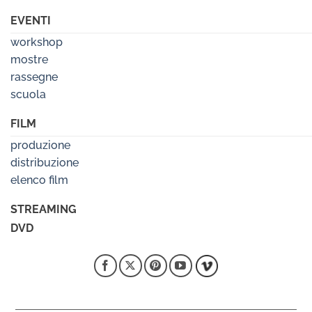
EVENTI
workshop
mostre
rassegne
scuola
FILM
produzione
distribuzione
elenco film
STREAMING
DVD