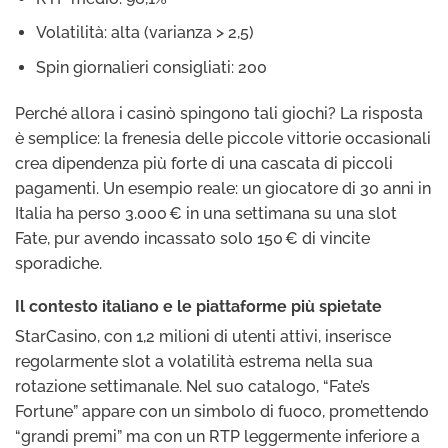
Volatilità: alta (varianza > 2,5)
Spin giornalieri consigliati: 200
Perché allora i casinò spingono tali giochi? La risposta
è semplice: la frenesia delle piccole vittorie occasionali
crea dipendenza più forte di una cascata di piccoli
pagamenti. Un esempio reale: un giocatore di 30 anni in
Italia ha perso 3.000 € in una settimana su una slot
Fate, pur avendo incassato solo 150 € di vincite
sporadiche.
Il contesto italiano e le piattaforme più spietate
StarCasino, con 1,2 milioni di utenti attivi, inserisce
regolarmente slot a volatilità estrema nella sua
rotazione settimanale. Nel suo catalogo, “Fate’s
Fortune” appare con un simbolo di fuoco, promettendo
“grandi premi” ma con un RTP leggermente inferiore a