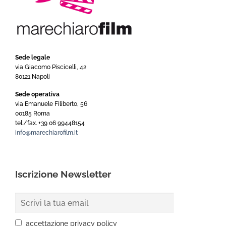
Sede legale
via Giacomo Piscicelli, 42
80121 Napoli
Sede operativa
via Emanuele Filiberto, 56
00185 Roma
tel./fax. +39 06 99448154
info@marechiarofilm.it
Iscrizione Newsletter
accettazione privacy policy