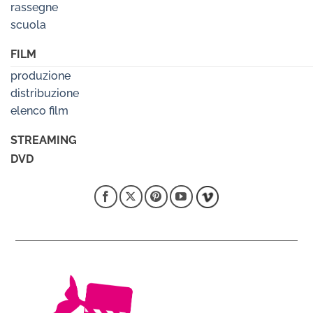
rassegne
scuola
FILM
produzione
distribuzione
elenco film
STREAMING
DVD