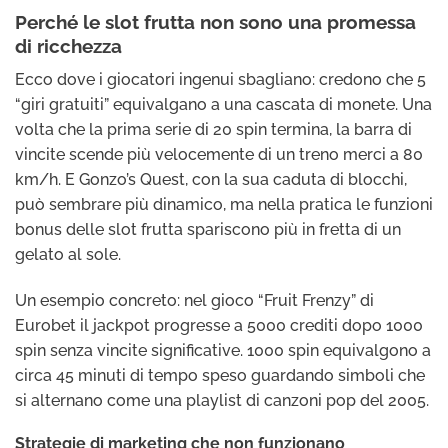
Perché le slot frutta non sono una promessa
di ricchezza
Ecco dove i giocatori ingenui sbagliano: credono che 5
“giri gratuiti” equivalgano a una cascata di monete. Una
volta che la prima serie di 20 spin termina, la barra di
vincite scende più velocemente di un treno merci a 80
km/h. E Gonzo’s Quest, con la sua caduta di blocchi,
può sembrare più dinamico, ma nella pratica le funzioni
bonus delle slot frutta spariscono più in fretta di un
gelato al sole.
Un esempio concreto: nel gioco “Fruit Frenzy” di
Eurobet il jackpot progresse a 5000 crediti dopo 1000
spin senza vincite significative. 1000 spin equivalgono a
circa 45 minuti di tempo speso guardando simboli che
si alternano come una playlist di canzoni pop del 2005.
Strategie di marketing che non funzionano