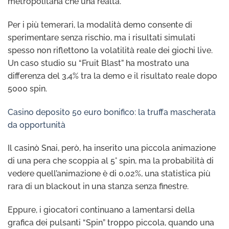
metropolitana che una realtà.
Per i più temerari, la modalità demo consente di
sperimentare senza rischio, ma i risultati simulati
spesso non riflettono la volatilità reale dei giochi live.
Un caso studio su “Fruit Blast” ha mostrato una
differenza del 3,4% tra la demo e il risultato reale dopo
5000 spin.
Casino deposito 50 euro bonifico: la truffa mascherata
da opportunità
Il casinò Snai, però, ha inserito una piccola animazione
di una pera che scoppia al 5° spin, ma la probabilità di
vedere quell’animazione è di 0,02%, una statistica più
rara di un blackout in una stanza senza finestre.
Eppure, i giocatori continuano a lamentarsi della
grafica dei pulsanti “Spin” troppo piccola, quando una