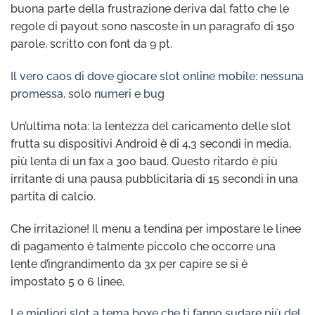
buona parte della frustrazione deriva dal fatto che le
regole di payout sono nascoste in un paragrafo di 150
parole, scritto con font da 9 pt.
Il vero caos di dove giocare slot online mobile: nessuna
promessa, solo numeri e bug
Un’ultima nota: la lentezza del caricamento delle slot
frutta su dispositivi Android è di 4,3 secondi in media,
più lenta di un fax a 300 baud. Questo ritardo è più
irritante di una pausa pubblicitaria di 15 secondi in una
partita di calcio.
Che irritazione! Il menu a tendina per impostare le linee
di pagamento è talmente piccolo che occorre una
lente d’ingrandimento da 3x per capire se si è
impostato 5 o 6 linee.
Le migliori slot a tema boxe che ti fanno sudare più del