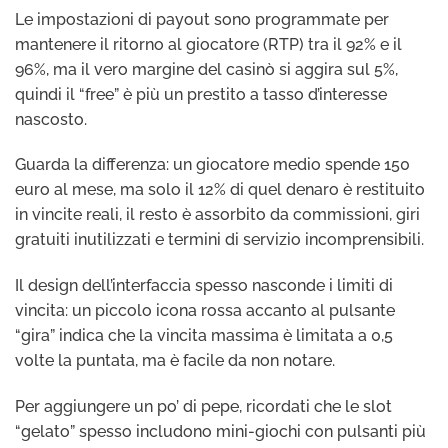
Le impostazioni di payout sono programmate per
mantenere il ritorno al giocatore (RTP) tra il 92% e il
96%, ma il vero margine del casinò si aggira sul 5%,
quindi il “free” è più un prestito a tasso d’interesse
nascosto.
Guarda la differenza: un giocatore medio spende 150
euro al mese, ma solo il 12% di quel denaro è restituito
in vincite reali, il resto è assorbito da commissioni, giri
gratuiti inutilizzati e termini di servizio incomprensibili.
Il design dell’interfaccia spesso nasconde i limiti di
vincita: un piccolo icona rossa accanto al pulsante
“gira” indica che la vincita massima è limitata a 0,5
volte la puntata, ma è facile da non notare.
Per aggiungere un po’ di pepe, ricordati che le slot
“gelato” spesso includono mini-giochi con pulsanti più