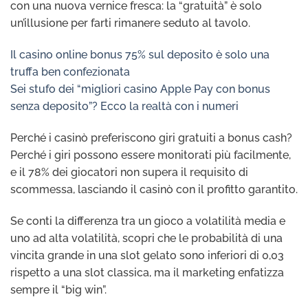
con una nuova vernice fresca: la “gratuità” è solo
un’illusione per farti rimanere seduto al tavolo.
Il casino online bonus 75% sul deposito è solo una
truffa ben confezionata
Sei stufo dei “migliori casino Apple Pay con bonus
senza deposito”? Ecco la realtà con i numeri
Perché i casinò preferiscono giri gratuiti a bonus cash?
Perché i giri possono essere monitorati più facilmente,
e il 78% dei giocatori non supera il requisito di
scommessa, lasciando il casinò con il profitto garantito.
Se conti la differenza tra un gioco a volatilità media e
uno ad alta volatilità, scopri che le probabilità di una
vincita grande in una slot gelato sono inferiori di 0,03
rispetto a una slot classica, ma il marketing enfatizza
sempre il “big win”.