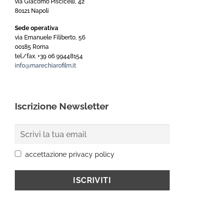
via Giacomo Piscicelli, 42
80121 Napoli
Sede operativa
via Emanuele Filiberto, 56
00185 Roma
tel./fax. +39 06 99448154
info@marechiarofilm.it
Iscrizione Newsletter
accettazione privacy policy