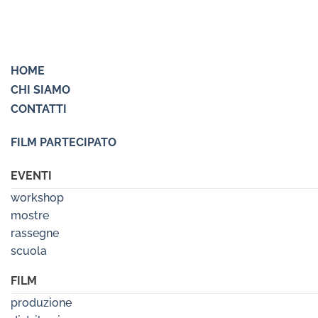
HOME
CHI SIAMO
CONTATTI
FILM PARTECIPATO
EVENTI
workshop
mostre
rassegne
scuola
FILM
produzione