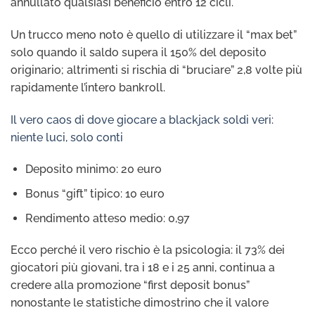
annullato qualsiasi beneficio entro 12 cicli.
Un trucco meno noto è quello di utilizzare il “max bet”
solo quando il saldo supera il 150% del deposito
originario; altrimenti si rischia di “bruciare” 2,8 volte più
rapidamente l’intero bankroll.
Il vero caos di dove giocare a blackjack soldi veri:
niente luci, solo conti
Deposito minimo: 20 euro
Bonus “gift” tipico: 10 euro
Rendimento atteso medio: 0,97
Ecco perché il vero rischio è la psicologia: il 73% dei
giocatori più giovani, tra i 18 e i 25 anni, continua a
credere alla promozione “first deposit bonus”
nonostante le statistiche dimostrino che il valore