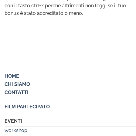
con il tasto ctrl+? perché altrimenti non leggi se il tuo
bonus è stato accreditato o meno.
HOME
CHI SIAMO
CONTATTI
FILM PARTECIPATO
EVENTI
workshop