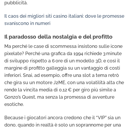
pubblicità.
Il caos dei migliori siti casino italiani: dove le promesse
svaniscono in numeri
Il paradosso della nostalgia e del profitto
Ma perché le case di scommessa insistono sulle icone
pixelate? Perché una grafica da 1994 richiede 3 minute
di sviluppo rispetto a 6 ore di un modello 3D, e così il
margine di profitto galleggia su un vantaggio di costi
inferiori. Snai, ad esempio, offre una slot a tema retrò
che gira su un motore J2ME, con una volatilità alta che
rende la vincita media di 0,12 € per giro più simile a
Gonzo’s Quest, ma senza la promessa di avventure
esotiche.
Because i giocatori ancora credono che il “VIP” sia un
dono, quando in realtà è solo un soprannome per una