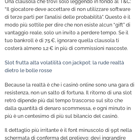
Una clausola che trovi solo leggendo in fondo al T&C:
“Il giocatore deve accettare di non utilizzare software
di terze parti per l’analisi delle probabilità”. Questo è il
modo più sottile per dire che non esiste alcun “gift” di
vantaggio reale, solo un invito a perdere tempo. Se il
tuo bankroll è di 75 €, ignorare quella clausola ti
costerà almeno 1,2 € in più di commissioni nascoste.
Slot frutta alta volatilità con jackpot: la rude realtà
dietro le bolle rosse
Because la realtà è che i casinò online sono una gara di
resistenza, non un salto di fortuna. Il ritorno di una slot
retrò dipende più dal tempo trascorso sul sito che
dalla quantità di denaro scommessa, e ogni minuto in
più è un centesimo di più sul bilancio del casinò.
Il dettaglio più irritante è il font minuscolo di 9 pt nella
schermata di conferma del prelievo: devi ingrandire