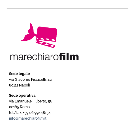
Sede legale
via Giacomo Piscicelli, 42
80121 Napoli
Sede operativa
via Emanuele Filiberto, 56
00185 Roma
tel./fax. +39 06 99448154
info@marechiarofilm.it