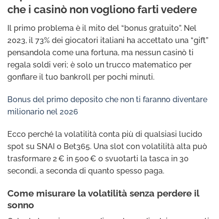
che i casinò non vogliono farti vedere
Il primo problema è il mito del “bonus gratuito”. Nel
2023, il 73% dei giocatori italiani ha accettato una “gift”
pensandola come una fortuna, ma nessun casinò ti
regala soldi veri; è solo un trucco matematico per
gonfiare il tuo bankroll per pochi minuti.
Bonus del primo deposito che non ti faranno diventare
milionario nel 2026
Ecco perché la volatilità conta più di qualsiasi lucido
spot su SNAI o Bet365. Una slot con volatilità alta può
trasformare 2 € in 500 € o svuotarti la tasca in 30
secondi, a seconda di quanto spesso paga.
Come misurare la volatilità senza perdere il
sonno