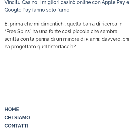
Vincitu Casino: I migliori casinò online con Apple Pay e
Google Pay fanno solo fumo
E, prima che mi dimentichi, quella barra di ricerca in
“Free Spins” ha una fonte così piccola che sembra
scritta con la penna di un minore di 5 anni; davvero, chi
ha progettato quell’interfaccia?
HOME
CHI SIAMO
CONTATTI