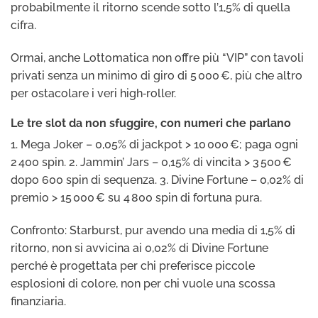
probabilmente il ritorno scende sotto l’1,5% di quella
cifra.
Ormai, anche Lottomatica non offre più “VIP” con tavoli
privati senza un minimo di giro di 5 000 €, più che altro
per ostacolare i veri high‑roller.
Le tre slot da non sfuggire, con numeri che parlano
1. Mega Joker – 0,05% di jackpot > 10 000 €; paga ogni
2 400 spin. 2. Jammin’ Jars – 0,15% di vincita > 3 500 €
dopo 600 spin di sequenza. 3. Divine Fortune – 0,02% di
premio > 15 000 € su 4 800 spin di fortuna pura.
Confronto: Starburst, pur avendo una media di 1,5% di
ritorno, non si avvicina ai 0,02% di Divine Fortune
perché è progettata per chi preferisce piccole
esplosioni di colore, non per chi vuole una scossa
finanziaria.