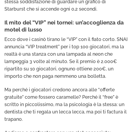
stessa soddisfazione di guardare un grafico di
Starburst che si accende ogni 0,2 secondi.
Il mito del “VIP” nei tornei: un’accoglienza da
motel di lusso
Ecco dove i casinò tirano le “VIP” con il fiato corto. SNAI
annuncia “VIP treatment” per i top 100 giocatori, ma la
realtà è una stanza con una lampada al neon che
lampeggia 3 volte al minuto. Se il premio è 2.000€
ripartito su 10 giocatori, ognuno ottiene 200€, un
importo che non paga nemmeno una bolletta.
Ma perché i giocatori credono ancora alle “offerte
gratuite” come fossero caramelle? Perché il “free” è
scritto in piccolissimo, ma la psicologia è la stessa: un
dentista che ti regala un lecca lecca, ma poi ti factura il
trapano.