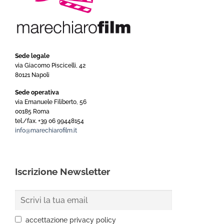
Sede legale
via Giacomo Piscicelli, 42
80121 Napoli
Sede operativa
via Emanuele Filiberto, 56
00185 Roma
tel./fax. +39 06 99448154
info@marechiarofilm.it
Iscrizione Newsletter
accettazione privacy policy