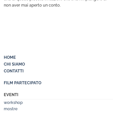
non aver mai aperto un conto.
HOME
CHI SIAMO
CONTATTI
FILM PARTECIPATO
EVENTI
workshop
mostre