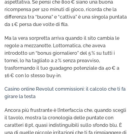
aspettativa. Se pensi che 800 € siano una buona
ricompensa per 120 minuti di gioco, ricorda che la
differenza tra “buona” e “cattiva” è una singola puntata
da 1 € persa due volte di fila.
Ma la vera sorpretta arriva quando il sito cambia le
regole a mezzanotte. Lottomatica, che aveva
introdotto un “bonus giornaliero” del 5 % su tutti i
tornei, lo ha tagliato a 2 % senza preavviso,
trasformando il tuo guadagno potenziale da 40 € a
16 € con lo stesso buy‑in.
Casino online Revolut commissioni: il calcolo che ti fa
girare la testa
Ancora più frustrante è l’interfaccia che, quando scegli
il tavolo, mostra la cronologia delle puntate con
caratteri 8 pt, quasi indistinguibili sullo sfondo blu. È
una di quelle piccole irritazioni che ti fa rimpiangere di