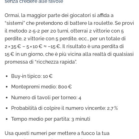
senza credere alle favole
Ormai, la maggior parte dei giocatori si affida a
“sistemi” che pretendono di battere la roulette. Se provi
il metodo 2‑5‑2 per 20 turni, otterrai 2 vittorie con 5
perdite, 2 vittorie con 5 perdite, ecc., per un totale di
2 × 35 € – 5 × 10 € ≈ –15 €. Il risultato è una perdita di
15 € in un giorno, che è più vicina alla realtà di qualsiasi
promessa di “ricchezza rapida”.
Buy‑in tipico: 10 €
Montepremi medio: 800 €
Numero di tavoli per torneo: 4
Probabilità di colpire il numero vincente: 2,7 %
Tempo medio per partita: 3 minuti
Usa questi numeri per mettere a fuoco la tua