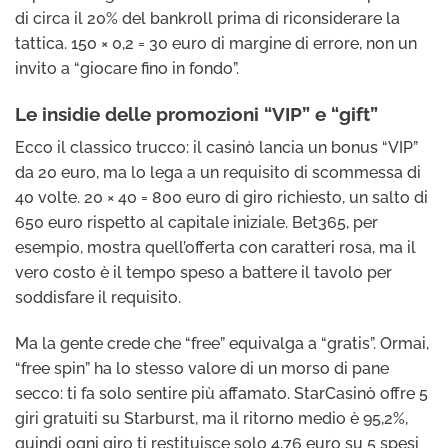
di circa il 20% del bankroll prima di riconsiderare la
tattica. 150 × 0,2 = 30 euro di margine di errore, non un
invito a “giocare fino in fondo”.
Le insidie delle promozioni “VIP” e “gift”
Ecco il classico trucco: il casinò lancia un bonus “VIP”
da 20 euro, ma lo lega a un requisito di scommessa di
40 volte. 20 × 40 = 800 euro di giro richiesto, un salto di
650 euro rispetto al capitale iniziale. Bet365, per
esempio, mostra quell’offerta con caratteri rosa, ma il
vero costo è il tempo speso a battere il tavolo per
soddisfare il requisito.
Ma la gente crede che “free” equivalga a “gratis”. Ormai,
“free spin” ha lo stesso valore di un morso di pane
secco: ti fa solo sentire più affamato. StarCasinò offre 5
giri gratuiti su Starburst, ma il ritorno medio è 95,2%,
quindi ogni giro ti restituisce solo 4,76 euro su 5 spesi