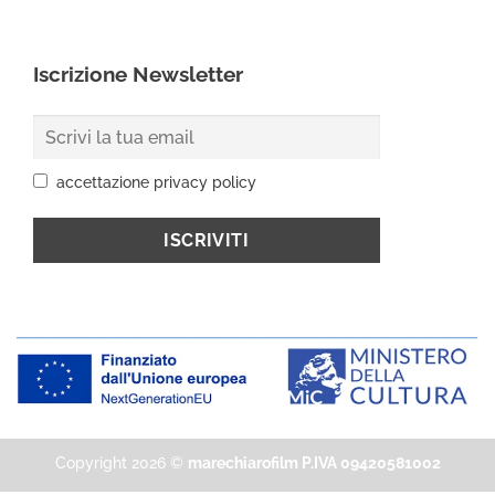
Iscrizione Newsletter
accettazione privacy policy
Copyright 2026 ©
marechiarofilm P.IVA 09420581002