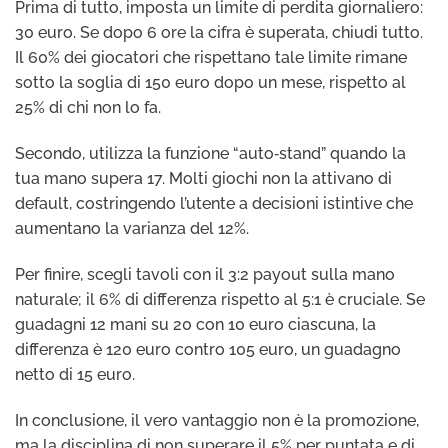
Prima di tutto, imposta un limite di perdita giornaliero:
30 euro. Se dopo 6 ore la cifra è superata, chiudi tutto.
Il 60% dei giocatori che rispettano tale limite rimane
sotto la soglia di 150 euro dopo un mese, rispetto al
25% di chi non lo fa.
Secondo, utilizza la funzione “auto‑stand” quando la
tua mano supera 17. Molti giochi non la attivano di
default, costringendo l’utente a decisioni istintive che
aumentano la varianza del 12%.
Per finire, scegli tavoli con il 3:2 payout sulla mano
naturale; il 6% di differenza rispetto al 5:1 è cruciale. Se
guadagni 12 mani su 20 con 10 euro ciascuna, la
differenza è 120 euro contro 105 euro, un guadagno
netto di 15 euro.
In conclusione, il vero vantaggio non è la promozione,
ma la disciplina di non superare il 5% per puntata e di