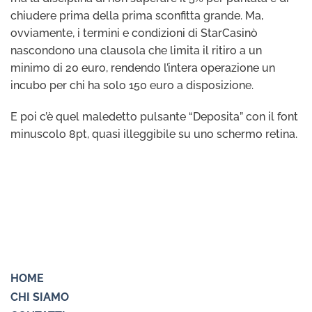
chiudere prima della prima sconfitta grande. Ma,
ovviamente, i termini e condizioni di StarCasinò
nascondono una clausola che limita il ritiro a un
minimo di 20 euro, rendendo l’intera operazione un
incubo per chi ha solo 150 euro a disposizione.
E poi c’è quel maledetto pulsante “Deposita” con il font
minuscolo 8pt, quasi illeggibile su uno schermo retina.
HOME
CHI SIAMO