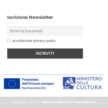
Iscrizione Newsletter
accettazione privacy policy
Copyright 2026 ©
marechiarofilm P.IVA 09420581002