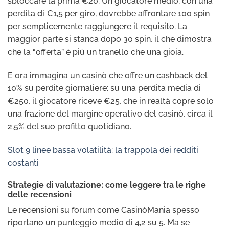
sbloccare la prima €20. Un giocatore medio, con una
perdita di €1,5 per giro, dovrebbe affrontare 100 spin
per semplicemente raggiungere il requisito. La
maggior parte si stanca dopo 30 spin, il che dimostra
che la “offerta” è più un tranello che una gioia.
E ora immagina un casinò che offre un cashback del
10% su perdite giornaliere: su una perdita media di
€250, il giocatore riceve €25, che in realtà copre solo
una frazione del margine operativo del casinò, circa il
2,5% del suo profitto quotidiano.
Slot 9 linee bassa volatilità: la trappola dei redditi
costanti
Strategie di valutazione: come leggere tra le righe
delle recensioni
Le recensioni su forum come CasinòMania spesso
riportano un punteggio medio di 4,2 su 5. Ma se