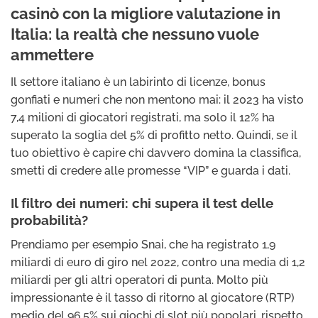
casinò con la migliore valutazione in
Italia: la realtà che nessuno vuole
ammettere
Il settore italiano è un labirinto di licenze, bonus
gonfiati e numeri che non mentono mai: il 2023 ha visto
7,4 milioni di giocatori registrati, ma solo il 12% ha
superato la soglia del 5% di profitto netto. Quindi, se il
tuo obiettivo è capire chi davvero domina la classifica,
smetti di credere alle promesse “VIP” e guarda i dati.
Il filtro dei numeri: chi supera il test delle
probabilità?
Prendiamo per esempio Snai, che ha registrato 1,9
miliardi di euro di giro nel 2022, contro una media di 1,2
miliardi per gli altri operatori di punta. Molto più
impressionante è il tasso di ritorno al giocatore (RTP)
medio del 96,5% sui giochi di slot più popolari, rispetto