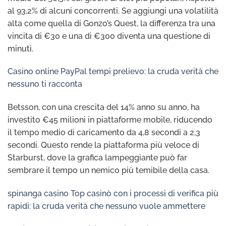
al 93,2% di alcuni concorrenti. Se aggiungi una volatilità
alta come quella di Gonzo’s Quest, la differenza tra una
vincita di €30 e una di €300 diventa una questione di
minuti.
Casino online PayPal tempi prelievo: la cruda verità che
nessuno ti racconta
Betsson, con una crescita del 14% anno su anno, ha
investito €45 milioni in piattaforme mobile, riducendo
il tempo medio di caricamento da 4,8 secondi a 2,3
secondi. Questo rende la piattaforma più veloce di
Starburst, dove la grafica lampeggiante può far
sembrare il tempo un nemico più temibile della casa.
spinanga casino Top casinò con i processi di verifica più
rapidi: la cruda verità che nessuno vuole ammettere