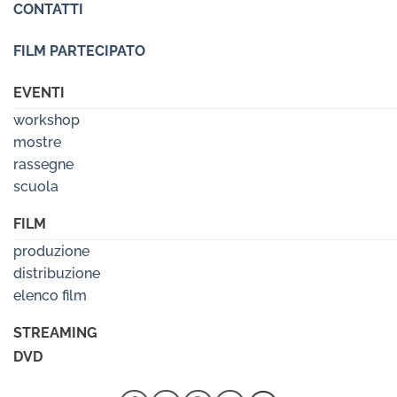
CONTATTI
FILM PARTECIPATO
EVENTI
workshop
mostre
rassegne
scuola
FILM
produzione
distribuzione
elenco film
STREAMING
DVD