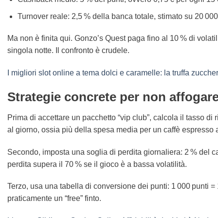
Turnover reale: 2,5 % della banca totale, stimato su 20 000 
Ma non è finita qui. Gonzo’s Quest paga fino al 10 % di volat
singola notte. Il confronto è crudele.
I migliori slot online a tema dolci e caramelle: la truffa zucch
Strategie concrete per non affogare
Prima di accettare un pacchetto “vip club”, calcola il tasso di
al giorno, ossia più della spesa media per un caffè espresso
Secondo, imposta una soglia di perdita giornaliera: 2 % del cap
perdita supera il 70 % se il gioco è a bassa volatilità.
Terzo, usa una tabella di conversione dei punti: 1 000 punti = 
praticamente un “free” finto.