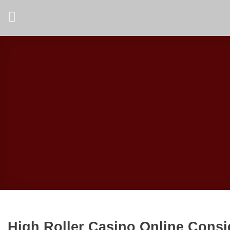
Salta
ai
contenuti
High Roller Casino Online Consig