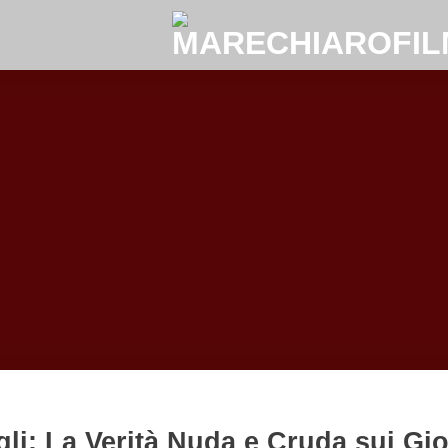
li: La Verità Nuda e Cruda sui Gio