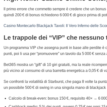
Il primo errore che commetto sempre è credere che un bonus da
quindi 200 € di bonus richiedono 6 000 € di gioco prima di pote
Casino Montecarlo Blackjack Tavoli: Il Vero Inferno delle S
Le trappole dei “VIP” che nessuno 
Un programma VIP che assegna punti in base alle perdite è com
punti, poi li usa per “promuovere” un tavolo da 5 000 € senza a
Bet365 mostra un “gift” di 10 giri gratuiti, ma la reale ricomp
più vicino al consumo di una barretta energetica a 0,05 € di v
Se confronti la volatilità di Starburst, che paga 8 volte la punt
un possibile 500 € di swing in una singola mano di blackjack a
Calcolo di break‑even: bonus 150 €, requisito 40× → 6 000 
Cashback medio: 5 % dei punti, ovvero 0,75 € per ogni 15 €