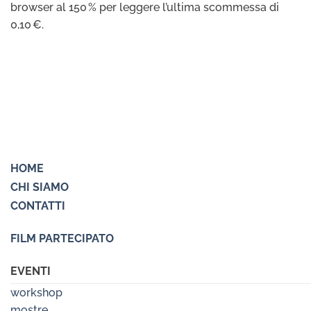
browser al 150 % per leggere l’ultima scommessa di
0,10 €.
HOME
CHI SIAMO
CONTATTI
FILM PARTECIPATO
EVENTI
workshop
mostre