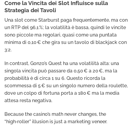
Come la Vincita dei Slot Influisce sulla
Strategia dei Tavoli
Una slot come Starburst paga frequentemente, ma con
un RTP del 96,1 %; la volatilità è bassa, quindi le vincite
sono piccole ma regolari, quasi come una puntata
minima di 0,10 € che gira su un tavolo di blackjack con
3:2.
In contrast, Gonzo’s Quest ha una volatilità alta: una
singola vincita può passare da 0,50 € a 20 €, ma la
probabilità è di circa 1 su 6. Questo ricorda la
scommessa di 5 € su un singolo numero della roulette,
dove un colpo di fortuna porta a 180 € ma la media
attesa resta negativa.
Because the casino’s math never changes, the
“high‑roller” illusion is just a marketing veneer.