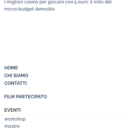
I migliori casino per giocare con 5 euro: il mito del
micro‑budget demolito
HOME
CHI SIAMO
CONTATTI
FILM PARTECIPATO
EVENTI
workshop
mostre