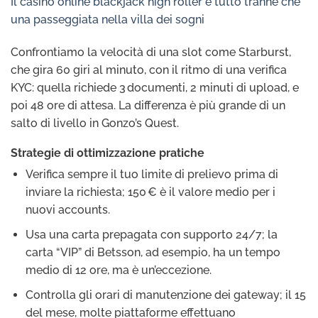
Il casinò online blackjack high roller è tutto tranne che
una passeggiata nella villa dei sogni
Confrontiamo la velocità di una slot come Starburst,
che gira 60 giri al minuto, con il ritmo di una verifica
KYC: quella richiede 3 documenti, 2 minuti di upload, e
poi 48 ore di attesa. La differenza è più grande di un
salto di livello in Gonzo’s Quest.
Strategie di ottimizzazione pratiche
Verifica sempre il tuo limite di prelievo prima di
inviare la richiesta; 150 € è il valore medio per i
nuovi accounts.
Usa una carta prepagata con supporto 24/7; la
carta “VIP” di Betsson, ad esempio, ha un tempo
medio di 12 ore, ma è un’eccezione.
Controlla gli orari di manutenzione dei gateway; il 15
del mese, molte piattaforme effettuano