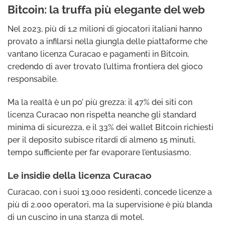
Bitcoin: la truffa più elegante del web
Nel 2023, più di 1,2 milioni di giocatori italiani hanno
provato a infilarsi nella giungla delle piattaforme che
vantano licenza Curacao e pagamenti in Bitcoin,
credendo di aver trovato l’ultima frontiera del gioco
responsabile.
Ma la realtà è un po’ più grezza: il 47% dei siti con
licenza Curacao non rispetta neanche gli standard
minima di sicurezza, e il 33% dei wallet Bitcoin richiesti
per il deposito subisce ritardi di almeno 15 minuti,
tempo sufficiente per far evaporare l’entusiasmo.
Le insidie della licenza Curacao
Curacao, con i suoi 13.000 residenti, concede licenze a
più di 2.000 operatori, ma la supervisione è più blanda
di un cuscino in una stanza di motel.