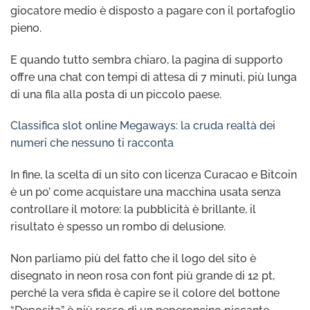
giocatore medio è disposto a pagare con il portafoglio
pieno.
E quando tutto sembra chiaro, la pagina di supporto
offre una chat con tempi di attesa di 7 minuti, più lunga
di una fila alla posta di un piccolo paese.
Classifica slot online Megaways: la cruda realtà dei
numeri che nessuno ti racconta
In fine, la scelta di un sito con licenza Curacao e Bitcoin
è un po’ come acquistare una macchina usata senza
controllare il motore: la pubblicità è brillante, il
risultato è spesso un rombo di delusione.
Non parliamo più del fatto che il logo del sito è
disegnato in neon rosa con font più grande di 12 pt,
perché la vera sfida è capire se il colore del bottone