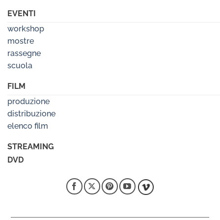
EVENTI
workshop
mostre
rassegne
scuola
FILM
produzione
distribuzione
elenco film
STREAMING
DVD