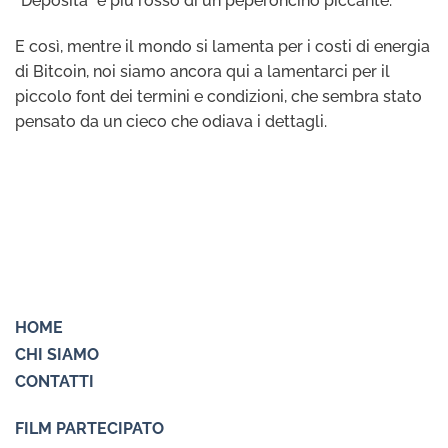
“Deposita” è più rosso di un peperoncino piccante.
E così, mentre il mondo si lamenta per i costi di energia
di Bitcoin, noi siamo ancora qui a lamentarci per il
piccolo font dei termini e condizioni, che sembra stato
pensato da un cieco che odiava i dettagli.
HOME
CHI SIAMO
CONTATTI
FILM PARTECIPATO