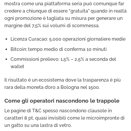
mostra come una piattaforma seria può comunque far
credere a chiunque di essere “gratuita” quando in realtà
ogni promozione è tagliata su misura per generare un
margine del 7,5% sui volumi di scommessa.
Licenza Curacao: 5,000 operazioni giornaliere medie
Bitcoin: tempo medio di conferma 10 minuti
Commissioni prelievo: 1,5% – 2,5% a seconda del
wallet
Il risultato è un ecosistema dove la trasparenza è più
rara della moneta d’oro a Bologna nel 1500.
Come gli operatori nascondono le trappole
Le pagine di T&C spesso nascondono clausole in
caratteri 8 pt, quasi invisibili come le microimpronte di
un gatto su una lastra di vetro.