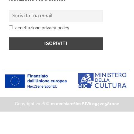
accettazione privacy policy
Copyright 2026 ©
marechiarofilm P.IVA 09420581002