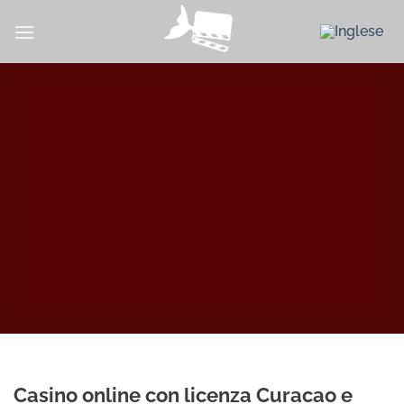
Salta
ai
contenuti
Casino online con licenza Curacao e