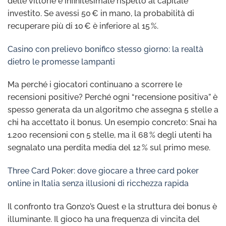
delle vittorie è infinitesimale rispetto al capitale
investito. Se avessi 50 € in mano, la probabilità di
recuperare più di 10 € è inferiore al 15 %.
Casino con prelievo bonifico stesso giorno: la realtà
dietro le promesse lampanti
Ma perché i giocatori continuano a scorrere le
recensioni positive? Perché ogni “recensione positiva” è
spesso generata da un algoritmo che assegna 5 stelle a
chi ha accettato il bonus. Un esempio concreto: Snai ha
1.200 recensioni con 5 stelle, ma il 68 % degli utenti ha
segnalato una perdita media del 12 % sul primo mese.
Three Card Poker: dove giocare a three card poker
online in Italia senza illusioni di ricchezza rapida
Il confronto tra Gonzo’s Quest e la struttura dei bonus è
illuminante. Il gioco ha una frequenza di vincita del