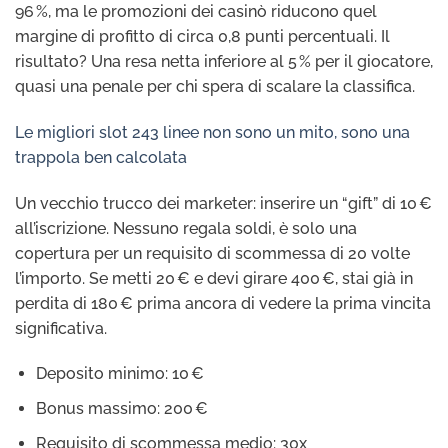
96 %, ma le promozioni dei casinò riducono quel
margine di profitto di circa 0,8 punti percentuali. Il
risultato? Una resa netta inferiore al 5 % per il giocatore,
quasi una penale per chi spera di scalare la classifica.
Le migliori slot 243 linee non sono un mito, sono una
trappola ben calcolata
Un vecchio trucco dei marketer: inserire un “gift” di 10 €
all’iscrizione. Nessuno regala soldi, è solo una
copertura per un requisito di scommessa di 20 volte
l’importo. Se metti 20 € e devi girare 400 €, stai già in
perdita di 180 € prima ancora di vedere la prima vincita
significativa.
Deposito minimo: 10 €
Bonus massimo: 200 €
Requisito di scommessa medio: 30x