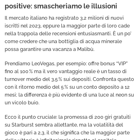
positive: smascheriamo le illusioni
Il mercato italiano ha registrato 3,2 milioni di nuovi
iscritti nel 2023, eppure la maggior parte di loro cade
nella trappola delle recensioni entusiasmanti. È un po’
come credere che una bottiglia di acqua minerale
possa garantire una vacanza a Malibù.
Prendiamo LeoVegas, per esempio: offre bonus “VIP”
fino al 100 % ma il vero vantaggio reale è un tasso di
turnover medio del 3,5 % sui depositi. Confronta questo
con il ritorno medio del 5 % su un conto deposito a 12
mesi; la differenza è più evidente di una luce al neon su
un vicolo buio.
Ecco il punto cruciale: la promessa di 200 giri gratuiti
su Starburst sembra allettante, ma la volatilità del
gioco è pari a 2,3, il che significa che la maggior parte