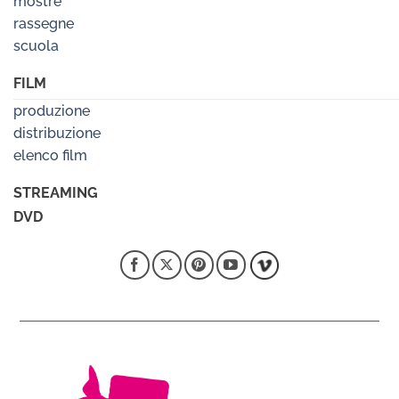
mostre
rassegne
scuola
FILM
produzione
distribuzione
elenco film
STREAMING
DVD