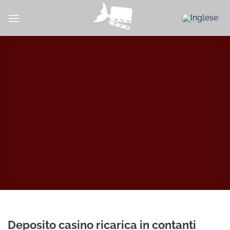
Salta
ai
contenuti
Deposito casino ricarica in contanti