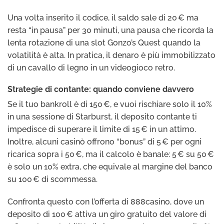
Una volta inserito il codice, il saldo sale di 20 € ma
resta “in pausa” per 30 minuti, una pausa che ricorda la
lenta rotazione di una slot Gonzo’s Quest quando la
volatilità è alta. In pratica, il denaro è più immobilizzato
di un cavallo di legno in un videogioco retro.
Strategie di contante: quando conviene davvero
Se il tuo bankroll è di 150 €, e vuoi rischiare solo il 10%
in una sessione di Starburst, il deposito contante ti
impedisce di superare il limite di 15 € in un attimo.
Inoltre, alcuni casinò offrono “bonus” di 5 € per ogni
ricarica sopra i 50 €, ma il calcolo è banale: 5 € su 50 €
è solo un 10% extra, che equivale al margine del banco
su 100 € di scommessa.
Confronta questo con l’offerta di 888casino, dove un
deposito di 100 € attiva un giro gratuito del valore di