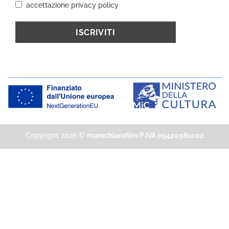
accettazione privacy policy
Copyright 2026 ©
marechiarofilm P.IVA 09420581002