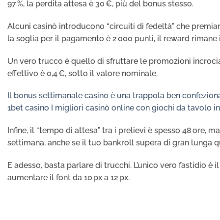
97 %, la perdita attesa è 30 €, più del bonus stesso.
Alcuni casinò introducono “circuiti di fedeltà” che premiano
la soglia per il pagamento è 2 000 punti, il reward rimane 
Un vero trucco è quello di sfruttare le promozioni incrociate:
effettivo è 0,4 €, sotto il valore nominale.
Il bonus settimanale casino è una trappola ben confezion
1bet casino I migliori casinò online con giochi da tavolo in 
Infine, il “tempo di attesa” tra i prelievi è spesso 48 ore
settimana, anche se il tuo bankroll supera di gran lunga q
E adesso, basta parlare di trucchi. L’unico vero fastidio è
aumentare il font da 10 px a 12 px.