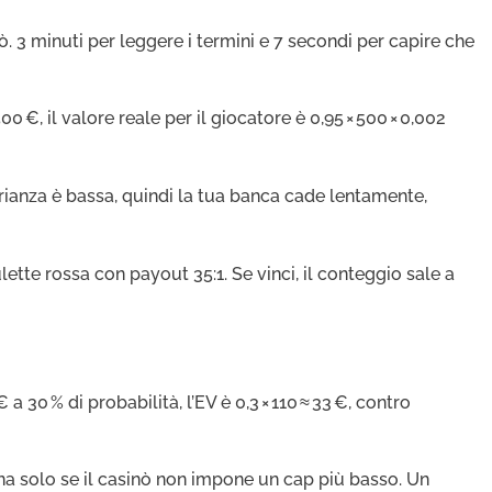
. 3 minuti per leggere i termini e 7 secondi per capire che
 €, il valore reale per il giocatore è 0,95 × 500 × 0,002
rianza è bassa, quindi la tua banca cade lentamente,
tte rossa con payout 35:1. Se vinci, il conteggio sale a
a 30 % di probabilità, l’EV è 0,3 × 110 ≈ 33 €, contro
iona solo se il casinò non impone un cap più basso. Un