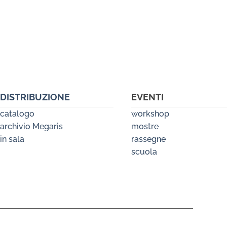
DISTRIBUZIONE
EVENTI
catalogo
workshop
archivio Megaris
mostre
in sala
rassegne
scuola