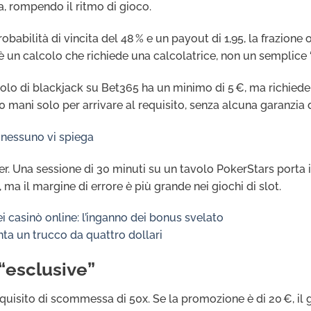
a, rompendo il ritmo di gioco.
obabilità di vincita del 48 % e un payout di 1,95, la frazione o
è un calcolo che richiede una calcolatrice, non un semplice “
avolo di blackjack su Bet365 ha un minimo di 5 €, ma richiede
 mani solo per arrivare al requisito, senza alcuna garanzia d
 nessuno vi spiega
r. Una sessione di 30 minuti su un tavolo PokerStars porta i
 ma il margine di errore è più grande nei giochi di slot.
i casinò online: l’inganno dei bonus svelato
nta un trucco da quattro dollari
 “esclusive”
equisito di scommessa di 50x. Se la promozione è di 20 €, i