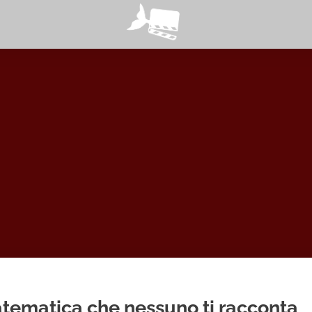
atematica che nessuno ti racconta