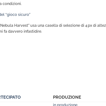
a condizioni.
del “gioco sicuro”
Nebula Harvest” usa una casella di selezione di 4 px di altezz
i fa davvero infastidire.
RTECIPATO
PRODUZIONE
in produzione