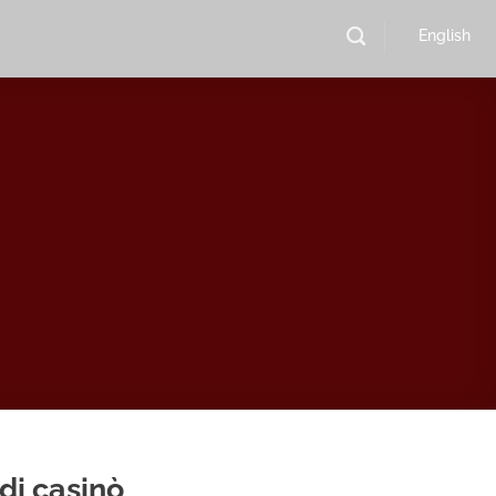
English
di casinò