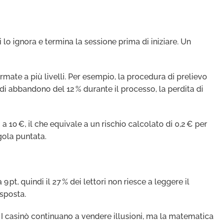
i lo ignora e termina la sessione prima di iniziare. Un
mate a più livelli. Per esempio, la procedura di prelievo
di abbandono del 12 % durante il processo, la perdita di
a 10 €, il che equivale a un rischio calcolato di 0,2 € per
gola puntata.
t, quindi il 27 % dei lettori non riesce a leggere il
isposta.
3. I casinò continuano a vendere illusioni, ma la matematica