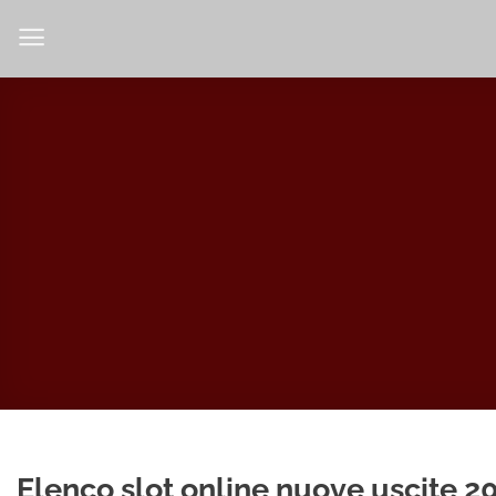
Salta
ai
contenuti
Elenco slot online nuove uscite 20