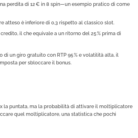
n una perdita di 12 € in 8 spin—un esempio pratico di come
tteso è inferiore di 0,3 rispetto al classico slot.
redito, il che equivale a un ritorno del 25 % prima di
 di un giro gratuito con RTP 95 % e volatilità alta, il
 imposta per sbloccare il bonus.
 la puntata, ma la probabilità di attivare il moltiplicatore
ccare quel moltiplicatore, una statistica che pochi