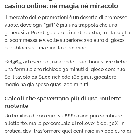
casino online: né magia né miracolo
Il mercato delle promozioni è un deserto di promesse
vuote, dove ogni “gift” è più una trappola che una
generosità. Prendi 50 euro di credito extra, ma la soglia
di scommessa è 5 volte superiore: 250 euro di gioco
per sbloccare una vincita di 20 euro.
Bet365, ad esempio, nasconde il suo bonus live dietro
una formula che richiede 30 minuti di gioco continuo.
Se il tavolo da $1,00 richiede 180 giri, il giocatore
medio ha già speso quasi 200 minuti.
Calcoli che spaventano più di una roulette
ruotante
Un bonifica di 100 euro su 888casino può sembrare
allettante, ma la percentuale di rollover è del 30%. In
pratica, devi trasformare quel centinaio in 3.000 euro di