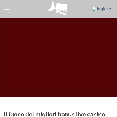
Salta
ai
contenuti
Il fuoco dei migliori bonus live casino