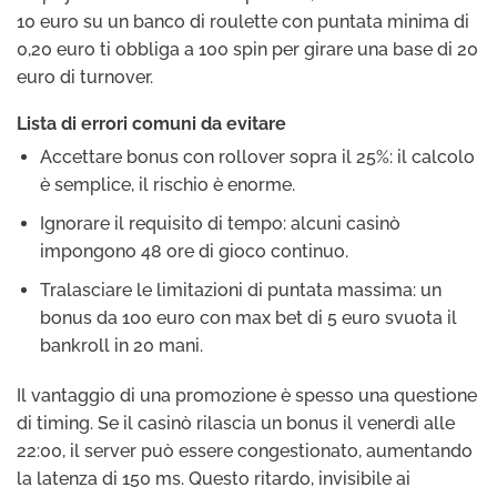
10 euro su un banco di roulette con puntata minima di
0,20 euro ti obbliga a 100 spin per girare una base di 20
euro di turnover.
Lista di errori comuni da evitare
Accettare bonus con rollover sopra il 25%: il calcolo
è semplice, il rischio è enorme.
Ignorare il requisito di tempo: alcuni casinò
impongono 48 ore di gioco continuo.
Tralasciare le limitazioni di puntata massima: un
bonus da 100 euro con max bet di 5 euro svuota il
bankroll in 20 mani.
Il vantaggio di una promozione è spesso una questione
di timing. Se il casinò rilascia un bonus il venerdì alle
22:00, il server può essere congestionato, aumentando
la latenza di 150 ms. Questo ritardo, invisibile ai