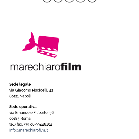
Sede legale
via Giacomo Piscicelli, 42
80121 Napoli
Sede operativa
via Emanuele Filiberto, 56
00185 Roma
tel./fax. +39 06 99448154
info@marechiarofilm.it