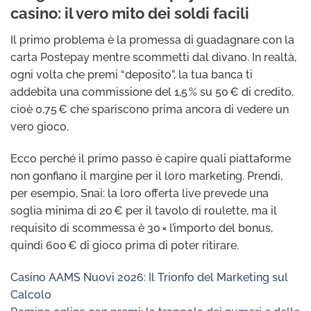
casino: il vero mito dei soldi facili
Il primo problema è la promessa di guadagnare con la
carta Postepay mentre scommetti dal divano. In realtà,
ogni volta che premi “deposito”, la tua banca ti
addebita una commissione del 1,5 % su 50 € di credito,
cioè 0,75 € che spariscono prima ancora di vedere un
vero gioco.
Ecco perché il primo passo è capire quali piattaforme
non gonfiano il margine per il loro marketing. Prendi,
per esempio, Snai: la loro offerta live prevede una
soglia minima di 20 € per il tavolo di roulette, ma il
requisito di scommessa è 30 × l’importo del bonus,
quindi 600 € di gioco prima di poter ritirare.
Casino AAMS Nuovi 2026: Il Trionfo del Marketing sul
Calcolo