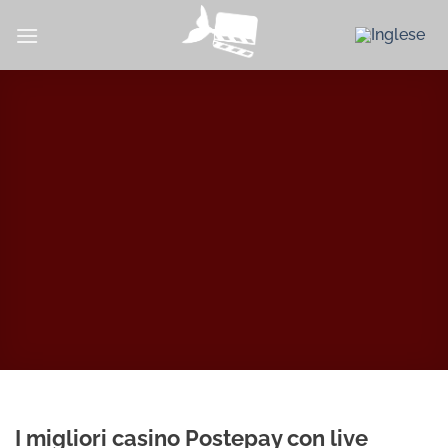
Salta
ai
contenuti
I migliori casino Postepay con live