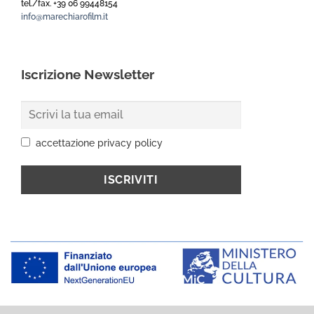
tel./fax. +39 06 99448154
info@marechiarofilm.it
Iscrizione Newsletter
accettazione privacy policy