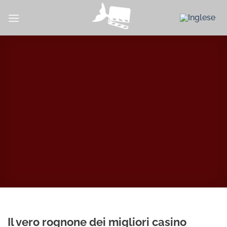
Salta
ai
contenuti
Il vero rognone dei migliori casino