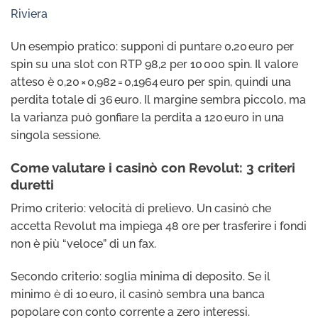
Riviera
Un esempio pratico: supponi di puntare 0,20 euro per
spin su una slot con RTP 98,2 per 10 000 spin. Il valore
atteso è 0,20 × 0,982 = 0,1964 euro per spin, quindi una
perdita totale di 36 euro. Il margine sembra piccolo, ma
la varianza può gonfiare la perdita a 120 euro in una
singola sessione.
Come valutare i casinò con Revolut: 3 criteri
duretti
Primo criterio: velocità di prelievo. Un casinò che
accetta Revolut ma impiega 48 ore per trasferire i fondi
non è più “veloce” di un fax.
Secondo criterio: soglia minima di deposito. Se il
minimo è di 10 euro, il casinò sembra una banca
popolare con conto corrente a zero interessi.