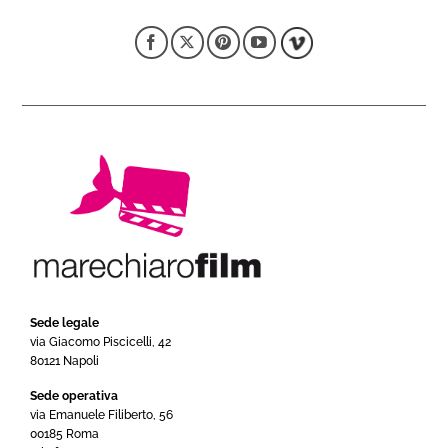
Sede legale
via Giacomo Piscicelli, 42
80121 Napoli
Sede operativa
via Emanuele Filiberto, 56
00185 Roma