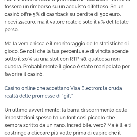
fossero un rimborso su un acquisto difettoso. Se un
casinò offre 5 % di cashback su perdite di 500 euro,
ricevi 25 euro, ma il valore reale è solo il 5 % del totale
perso.
Ma la vera chicca è il monitoraggio delle statistiche di
gioco. Se noti che la tua percentuale di vincita scende
sotto il 30 % su una slot con RTP 98, qualcosa non
quadra. Probabilmente il gioco è stato manipolato per
favorire il casinò.
Casino online che accettano Visa Electron: la cruda
realtà delle promesse di “gift”
Un ultimo avvertimento: la barra di scorrimento delle
impostazioni spesso ha un font così piccolo che
sembra scritto da un nano. Incredibile, vero? Ma è lì, e ti
costringe a cliccare più volte prima di capire che il