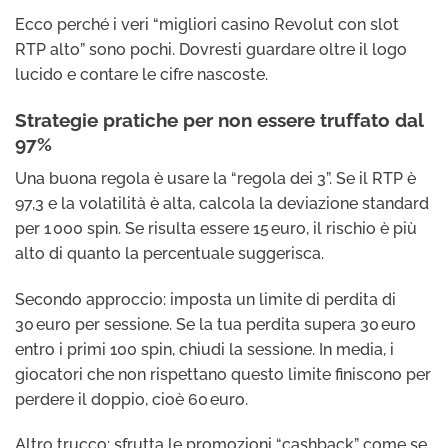
Ecco perché i veri “migliori casino Revolut con slot
RTP alto” sono pochi. Dovresti guardare oltre il logo
lucido e contare le cifre nascoste.
Strategie pratiche per non essere truffato dal
97%
Una buona regola è usare la “regola dei 3”. Se il RTP è
97,3 e la volatilità è alta, calcola la deviazione standard
per 1 000 spin. Se risulta essere 15 euro, il rischio è più
alto di quanto la percentuale suggerisca.
Secondo approccio: imposta un limite di perdita di
30 euro per sessione. Se la tua perdita supera 30 euro
entro i primi 100 spin, chiudi la sessione. In media, i
giocatori che non rispettano questo limite finiscono per
perdere il doppio, cioè 60 euro.
Altro trucco: sfrutta le promozioni “cashback” come se