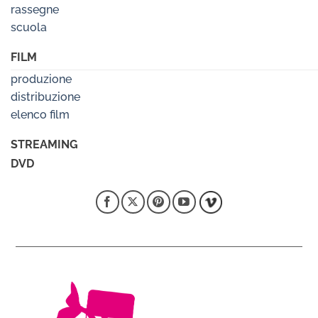
rassegne
scuola
FILM
produzione
distribuzione
elenco film
STREAMING
DVD