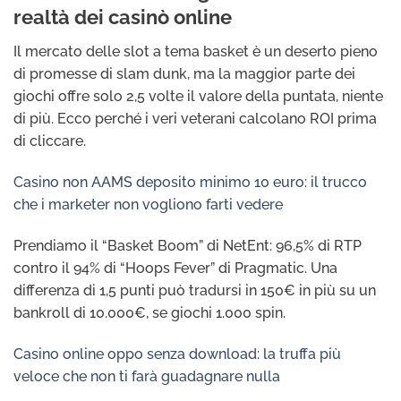
realtà dei casinò online
Il mercato delle slot a tema basket è un deserto pieno
di promesse di slam dunk, ma la maggior parte dei
giochi offre solo 2,5 volte il valore della puntata, niente
di più. Ecco perché i veri veterani calcolano ROI prima
di cliccare.
Casino non AAMS deposito minimo 10 euro: il trucco
che i marketer non vogliono farti vedere
Prendiamo il “Basket Boom” di NetEnt: 96,5% di RTP
contro il 94% di “Hoops Fever” di Pragmatic. Una
differenza di 1,5 punti può tradursi in 150€ in più su un
bankroll di 10.000€, se giochi 1.000 spin.
Casino online oppo senza download: la truffa più
veloce che non ti farà guadagnare nulla