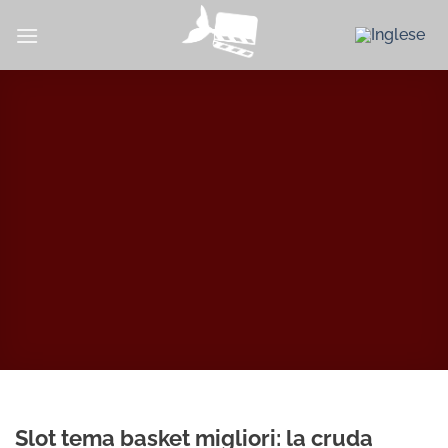
Salta
ai
contenuti
Slot tema basket migliori: la cruda