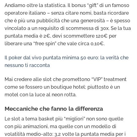
Andiamo oltre la statistica. Il bonus “gift” di un famoso
operatore italiano – senza citare nomi, basta ricordare
che è più una pubblicità che una generosità – è spesso
vincolato a un requisito di scommessa di 30x. Se la tua
puntata media è 2€, devi scommettere 120€ per
liberare una “free spin” che vale circa 0,10€.
Il poker dal vivo puntata minima 50 euro: la verità che
nessuno ti racconta
Mai credere alle slot che promettono “VIP” treatment
come se fossero un boutique hotel; piuttosto è un
motel con la luce al neon rotta.
Meccaniche che fanno la differenza
Le slot a tema basket più “migliori” non sono quelle
con più animazioni, ma quelle con un modello di
volatilità medio-alto: 3,2 volte la puntata media per i